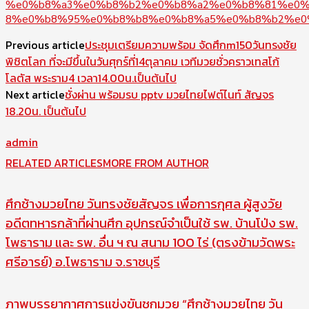
Previous article
ประชุมเตรียมความพร้อม จัดศึกm150วันทรงชัย
พิชิตโลก ที่จะมีขึ้นในวันศุกร์ที่14ตุลาคม เวทีมวยชั่วคราวเทสโก้
โลตัส พระราม4 เวลา14.00น.เป็นต้นไป
Next article
ชั่งผ่าน พร้อมรบ pptv มวยไทยไฟต์ไนท์ สัญจร
18.20น. เป็นต้นไป
admin
RELATED ARTICLES
MORE FROM AUTHOR
ศึกช้างมวยไทย วันทรงชัยสัญจร เพื่อการกุศล ผู้สูงวัย
อดีตทหารกล้าที่ผ่านศึก อุปกรณ์จำเป็นใช้ รพ. บ้านโป่ง รพ.
โพธาราม และ รพ. อื่น ฯ ณ สนาม 100 ไร่ (ตรงข้ามวัดพระ
ศรีอารย์) อ.โพธาราม จ.ราชบุรี
ภาพบรรยากาศการแข่งขันชกมวย “ศึกช้างมวยไทย วัน