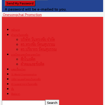
A password will be e-mailed to you.
Onesongchai Promotion
หน้าแรก
ตำนานวันทรงชัย
บริษัท วันทรงชัย จำกัด
ดร.ทรงชัย รัตนสุบรรณ
ดร.ปริยากร รัตนสุบรรณ
มวยไทย มรดกไทย มรดกโลก
ศึกในอดีต
คำคมและข้อคิด
แชมเปี้ยนโลก
S1 World Championship
ปณิธานและคำสอนวันทรงชัย
ข่าวและสารจากวันทรงชัย
สื่อ
ติดต่อเรา