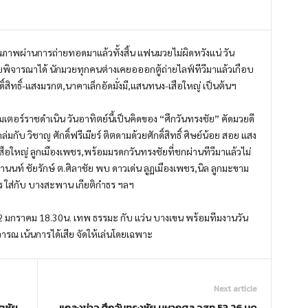
าพผ่านการถ่ายทอดมาแล้วทั้งสิ้น แฟนมวยไม่ผิดหวังแน่ วัน
ยพิจารณาได้ นักมวยทุกคนต่างเคยอออกตู้ถ่ายไลฟ์ทีวีมาแล้วเกือบ
ักดิ์สิทธิ์-แสงมรกต,นาคาเล็กอัดมั่งมี,แสนทนง-เสือใหญ่ เป็นต้นฯ
มเตอร์ราชดำเนิน วันอาทิตย์นี้เป็นคิดของ “ศึกวันทรงชัย” คัดมวยดี
ล่มกับ วิชาญ ศักดิ์ฟรีเมียร์ ติตดามด้วยศักดิ์สิทธิ์ ศิษย์น้อย สอย แสง
ือใหญ่ ลูกเมืองเพชร,พร้อมมรดกวันทรงชัยที่ชกผ่านทีวีมาแล้วไม่
ฒนานนท์ ชัยรักษ์ ต.ศิลาชัย พบ ดาวเด่น ลูฏเมืองเพชร,นิล ลูกมะขาม
กร ใส่กับ บางสะพาน เกียติกำธร ฯลฯ
22 มกราคม 18.30น. เทพ ธรรมะ กับ แว่น บางเขน พร้อมทีมงานวัน
ารณ เน้นการได้เสีย จัดให้เล่นโดยเฉพาะ
Next article
ตชัย
แถลงข่าว ศึกวันทรงชัย มหากุศล วสท.53 26 มค