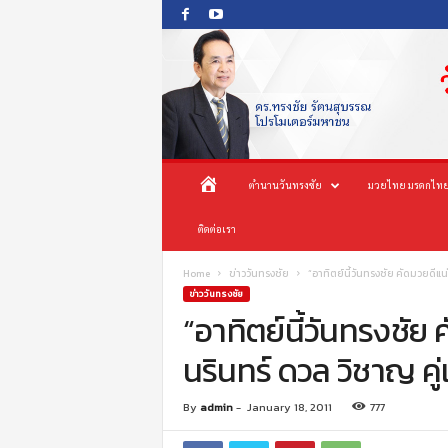
O
ห
ตำนานวันทรงชัย
มวยไทย มรดกไทย
n
e
น้
ติดต่อเรา
s
o
n
า
Home
ข่าววันทรงชัย
“อาทิตย์นี้วันทรงชัย คัดมวยดีแน
g
ข่าววันทรงชัย
c
“อาทิตย์นี้วันทรงชัย 
แ
h
นรินทร์ ดวล วิชาญ คู
a
ร
i
P
ก
By
admin
-
January 18, 2011
777
r
o