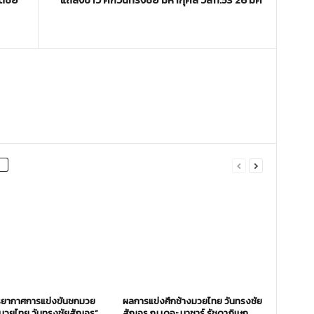
ยากาศการแข่งขันชกมวย
ผลการแข่งศึกช้างมวยไทย วันทรงชัย
งมวยไทย วันทรงชัยสัญจร”
สัญจร ณ เดอะ บาซาร์ รัชดาภิเษก