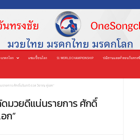
 มรดกโลก
แชมเปี้ยนโลก
S1 WORLD CHAMPIONSHIP
ปณิธานและคำสอนวันทรงช
่นรายการ ศักดิ์นรินทร์ ดวล วิชาญ คู่เอก”
คัดมวยดีแน่นรายการ ศักดิ์
่เอก”