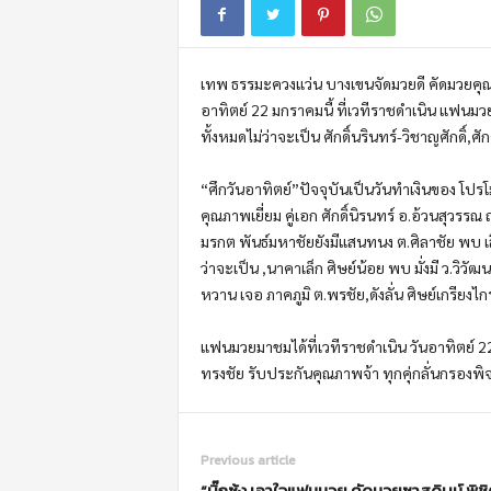
m
o
t
เทพ ธรรมะควงแว่น บางเขนจัดมวยดี คัดมวยคุณภ
i
o
อาทิตย์ 22 มกราคมนี้ ที่เวทีราชดำเนิน แฟนมว
n
ทั้งหมดไม่ว่าจะเป็น ศักดิ์นรินทร์-วิชาญศักดิ์,ศ
“ศึกวันอาทิตย์”ปัจจุบันเป็นวันทำเงินของ โปรโ
คุณภาพเยี่ยม คู่เอก ศักดิ์นิรนทร์ อ.อ้วนสุวรรณ ถ
มรกต พันธ์มหาชัยยังมีแสนทนง ต.ศิลาชัย พบ เส
ว่าจะเป็น ,นาคาเล็ก ศิษย์น้อย พบ มั่งมี ว.วิวั
หวาน เจอ ภาคภูมิ ต.พรชัย,ดังลั่น ศิษย์เกรียงไ
แฟนมวยมาชมได้ที่เวทีราชดำเนิน วันอาทิตย์ 
ทรงชัย รับประกันคุณภาพจ้า ทุกคุ่กลั่นกรองพิจ
Previous article
“บิ๊กซ้ง เอาใจแฟนมวย คัดมวยซาสดิบม์ พิชิ