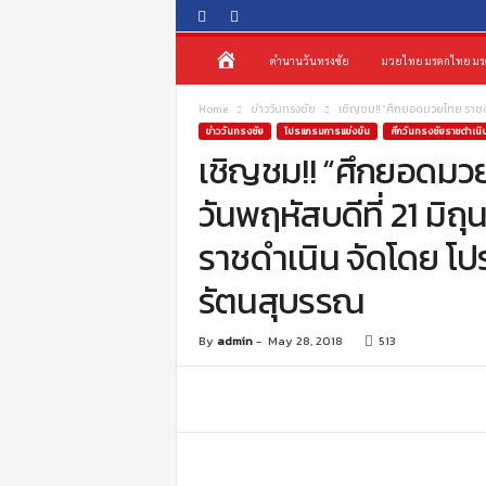
O
ห
ตำนานวันทรงชัย
มวยไทย มรดกไทย มร
n
e
น้
s
Home
ข่าววันทรงชัย
เชิญชม!! “ศึกยอดมวยไทย ราชดำเ
o
ข่าววันทรงชัย
โปรแกรมการแข่งขัน
ศึกวันทรงชัยราชดำเนิ
เชิญชม!! “ศึกยอดมวย
n
า
g
วันพฤหัสบดีที่ 21 มิ
c
แ
h
ราชดำเนิน จัดโดย โ
a
ร
i
รัตนสุบรรณ
P
ก
r
o
By
admin
-
May 28, 2018
513
m
o
t
i
o
n