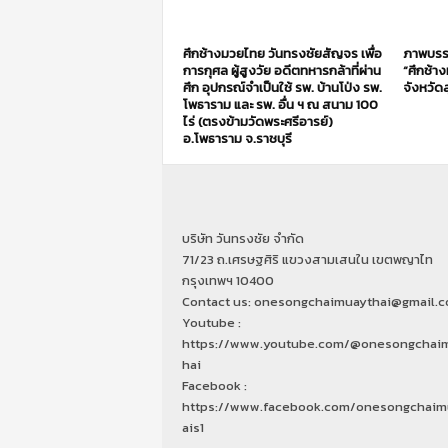
ศึกช้างมวยไทย วันทรงชัยสัญจร เพื่อ
ภาพบรร
การกุศล ผู้สูงวัย อดีตทหารกล้าที่ผ่าน
“ศึกช้า
ศึก อุปกรณ์จำเป็นใช้ รพ. บ้านโป่ง รพ.
จังหวัดส
โพธาราม และ รพ. อื่น ฯ ณ สนาม 100
ไร่ (ตรงข้ามวัดพระศรีอารย์)
อ.โพธาราม จ.ราชบุรี
บริษัท วันทรงชัย จำกัด
71/23 ถ.เศรษฐศิริ แขวงสามเสนใน เขตพญาไท
กรุงเทพฯ 10400
Contact us: onesongchaimuaythai@gmail.
Youtube :
https://www.youtube.com/@onesongchai
hai
Facebook :
https://www.facebook.com/onesongchaim
ais1