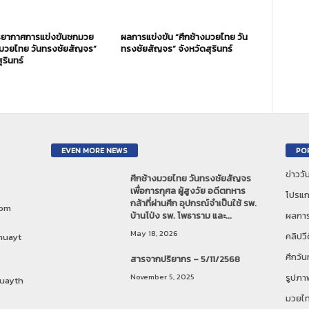
ยากาศการแข่งขันชกมวย
ผลการแข่งขัน “ศึกช้างมวยไทย วัน
งมวยไทย วันทรงชัยสัญจร”
ทรงชัยสัญจร” จังหวัดสุรินทร์
ุรินทร์
EVEN MORE NEWS
PO
ข่าวว
ศึกช้างมวยไทย วันทรงชัยสัญจร
เพื่อการกุศล ผู้สูงวัย อดีตทหาร
โปรแก
กล้าที่ผ่านศึก อุปกรณ์จำเป็นใช้ รพ.
com
บ้านโป่ง รพ. โพธาราม และ...
ผลการ
May 18, 2026
คลิปวี
muayt
ศึกวั
สารจากปริยากร – 5/11/2568
November 5, 2025
รูปภา
uayth
มวยไ