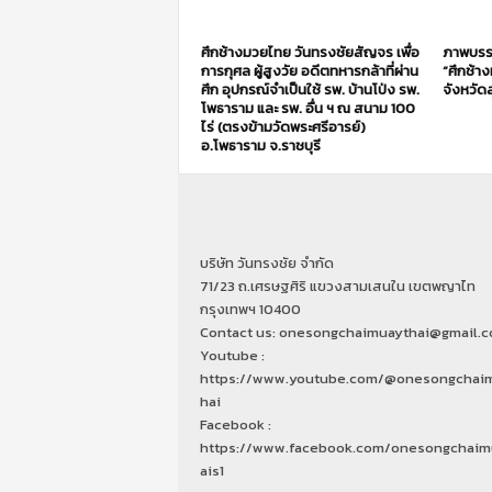
ศึกช้างมวยไทย วันทรงชัยสัญจร เพื่อ
ภาพบรร
การกุศล ผู้สูงวัย อดีตทหารกล้าที่ผ่าน
“ศึกช้า
ศึก อุปกรณ์จำเป็นใช้ รพ. บ้านโป่ง รพ.
จังหวัดส
โพธาราม และ รพ. อื่น ฯ ณ สนาม 100
ไร่ (ตรงข้ามวัดพระศรีอารย์)
อ.โพธาราม จ.ราชบุรี
บริษัท วันทรงชัย จำกัด
71/23 ถ.เศรษฐศิริ แขวงสามเสนใน เขตพญาไท
กรุงเทพฯ 10400
Contact us: onesongchaimuaythai@gmail.
Youtube :
https://www.youtube.com/@onesongchai
hai
Facebook :
https://www.facebook.com/onesongchaim
ais1