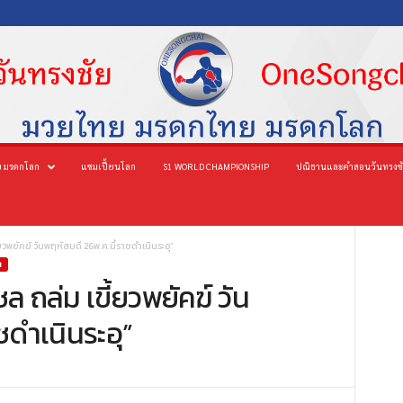
 มรดกโลก
แชมเปี้ยนโลก
S1 WORLD CHAMPIONSHIP
ปณิธานและคำสอนวันทรงช
ยวพยัคฆ์ วันพฤหัสบดี 26พ.ค.นี้ราชดำเนินระอุ”
น
ล ถล่ม เขี้ยวพยัคฆ์ วัน
ชดำเนินระอุ”