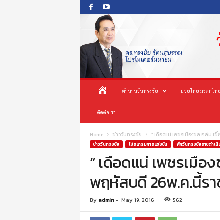
O
ห
ตำนานวันทรงชัย
มวยไทย มรดกไทย
n
e
น้
ติดต่อเรา
s
o
n
า
Home
ข่าววันทรงชัย
“ เดือดแน่ เพชรเมืองชล ถล่ม เขี้
g
ข่าววันทรงชัย
โปรแกรมการแข่งขัน
ศึกวันทรงชัยราชดำเนิ
c
“ เดือดแน่ เพชรเมืองช
แ
h
พฤหัสบดี 26พ.ค.นี้รา
a
ร
i
P
ก
By
admin
-
May 19, 2016
562
r
o