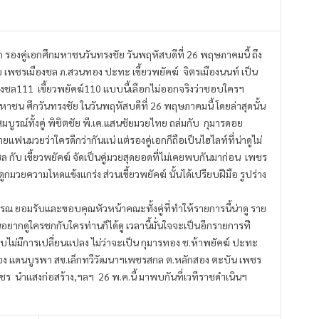
รองคู่เอกศึกมหาชนวันทรงชัย วันพฤหัสบดีที่ 26 พฤษภาคมนี้ ถึง
ย เพชรเมืองชล ภ.สวนทอง ปะทะ เขี้ยวพยัคฆ์ จิตรเมืองนนท์ เป็น
งชล111 เขี้ยวพยัคฆ์110 แบบนี้เลือกไม่ออกจริงว่
าชอบใครฯ
ชน ศึกวันทรงชัย ในวันพฤหัสบดีที่ 26 พฤษภาคมนี้ โดยล่าสุดนั้น
บูรณ์ทั้
งคู่ พิชิตชัย พี.เค.แสนชัยมวยไทย ถล่มกับ กุมารดอย
าทายแฟนมวยว่
าใครดีกว่ากันแน่ แต่รองคู่เอกก็ถือเป็นไฮไลท์ที่
น่าดูไม่
ับ เขี้ยวพยัคฆ์ จัดเป็นคู่มวยสุดยอดที่ไม่
เคยพบกันมาก่อน เพชร
ู
กมวยความโหดแข้งแกร่ง ส่วนเขี้ยวพยัคฆ์ นั้นได้เปรียบฝีมือ รูปร่าง
รณ ยอมรับและขอบคุณหัวหน้าคณะทั้
งคู่ที่ทำให้รายการนี้น่าดู ราย
ยากดูใครชกกับใครท่านก็ได้
ดู เวลานี้มั่นใจจะเป็นอีกรายการที
บไม่มี
การเปลี่ยนแปลง ไม่ว่าจะเป็น กุมารทอง ช.ห้าพยัคฆ์ ปะทะ
อง ถอง แดนบูรพา สข.เล็กทวีวัฒนาฯเพชรสกล ต.หลักสอง ตะบัน เพชร
พชร นำแสงก่อสร้าง,ฯลฯ 26 พ.ค.นี้ มาพบกันที่เวทีราชดำเนินฯ