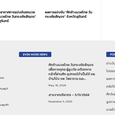
ยากาศการแข่งขันชกมวย
ผลการแข่งขัน “ศึกช้างมวยไทย วัน
งมวยไทย วันทรงชัยสัญจร”
ทรงชัยสัญจร” จังหวัดสุรินทร์
ุรินทร์
EVEN MORE NEWS
PO
ข่าวว
ศึกช้างมวยไทย วันทรงชัยสัญจร
เพื่อการกุศล ผู้สูงวัย อดีตทหาร
โปรแก
กล้าที่ผ่านศึก อุปกรณ์จำเป็นใช้ รพ.
com
บ้านโป่ง รพ. โพธาราม และ...
ผลการ
May 18, 2026
คลิปวี
muayt
ศึกวั
สารจากปริยากร – 5/11/2568
November 5, 2025
รูปภา
uayth
มวยไ