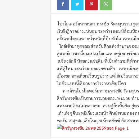
m
o
t
โปรโมเตอร์มหาชนดร.ทรงชัย รัตนสุบรรณ ซูฮก 
i
o
เงินถึงฎีกาอย่างแน่นอน ระหว่าง แชมป์อ้อมน้อ
n
ครั้งแรกโดยเฉพาะน้ำหนักที่
บีบหัวใจ เพชรเมือ
ใกล้เข้ามาทุกขณะสำหรับศึกแห่
งตำนานของมหา
คู่มวยมีการเปลี่
ยนแปลง โดยเฉพาะคู่เอกพร้อมสม
ส.จิตรภักดี นักชก3แผ่นดิน ที่เป็นคำถามที่ท้
แพ้คู่ไหน ระหว่างยอดมวยต่างศึก เพชรเมืองชล ก
เมืองชล อาจเสียเปรียบรูปร่าง แต่ได้เปรียบกระด
ไอคิว แบบนี้เลือกยากจริงว่าน่าเชียร์
ใคร
ทางด้านโปรโมเตอร์มหาชนทรงชัย รัตนสุบร
ศึกวันทรงชัยเป็
นรายการมวยของแฟนมวย ท่านอ
แฟนมวยต้องไม่พลาดชม ส่วนคู่อื่นนั้นยังอยู่คร
เก้าเด้ง ซูจีบะหมี่เกี้ยว,แรมบ้า ศิษย์พนมท
พะงัน ส.สุขสม,เสือใหญ่ ช.ห้าพยัคฆ์ อัด สรรเ