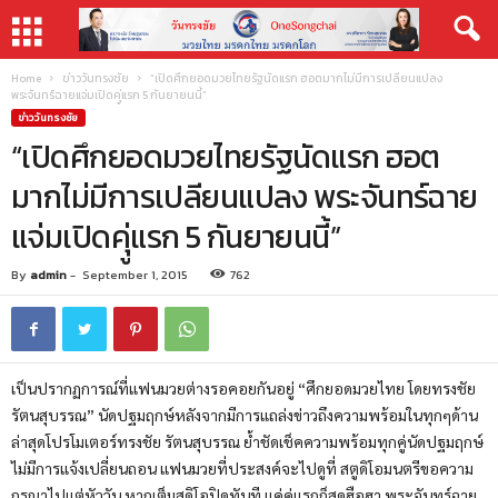
Home
ข่าววันทรงชัย
“เปิดศึกยอดมวยไทยรัฐนัดแรก ฮอตมากไม่มีการเปลียนแปลง
พระจันทร์ฉายแจ่มเปิดคุู่แรก 5 กันยายนนี้”
ข่าววันทรงชัย
“เปิดศึกยอดมวยไทยรัฐนัดแรก ฮอต
มากไม่มีการเปลียนแปลง พระจันทร์ฉาย
แจ่มเปิดคุู่แรก 5 กันยายนนี้”
By
admin
-
September 1, 2015
762
เป็นปรากฏการณ์ที่แฟนมวยต่างรอคอยกันอยู่ “ศึกยอดมวยไทย โดยทรงชัย
รัตนสุบรรณ” นัดปฐมฤกษ์หลังจากมีการแถล่งข่าวถึงความพร้อมในทุกๆด้าน
ล่าสุดโปรโมเตอร์ทรงชัย รัตนสุบรรณ ย้ำชัดเช็คความพร้อมทุกคู่นัดปฐมฤกษ์
ไม่มีการแจ้งเปลี่ยนถอน แฟนมวยที่ประสงค์จะไปดูที่ สตูดิโอมนตรีขอความ
กรุณาไปแต่หัววัน หากเต็มสูดิโอปิดทันที แค่คุ่แรกก็สุดฮือฮา พระจันทร์ฉาย