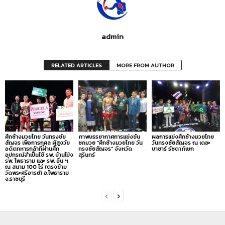
admin
RELATED ARTICLES
MORE FROM AUTHOR
ศึกช้างมวยไทย วันทรงชัย
ภาพบรรยากาศการแข่งขัน
ผลการแข่งศึกช้างมวยไทย
สัญจร เพื่อการกุศล ผู้สูงวัย
ชกมวย “ศึกช้างมวยไทย วัน
วันทรงชัยสัญจร ณ เดอะ
อดีตทหารกล้าที่ผ่านศึก
ทรงชัยสัญจร” จังหวัด
บาซาร์ รัชดาภิเษก
อุปกรณ์จำเป็นใช้ รพ. บ้านโป่ง
สุรินทร์
รพ. โพธาราม และ รพ. อื่น ฯ
ณ สนาม 100 ไร่ (ตรงข้าม
วัดพระศรีอารย์) อ.โพธาราม
จ.ราชบุรี