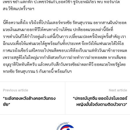
เพชร ขย้ำ แตกหัก ป.เพชรไข่แก้ว,ยอดวิชิา ซูจีบะหมี่เกี้ยว พบ ทอร์นาโด
สจ.วิชิตแปดริ้วฯลฯ
นี่คือความตั้งใจ จริงใจที่โปรโมเตอร์ทรงชัย รัตนสุบรรณ อยากสานฝันนำยอด
มวยเงินแสนมาออกทีวีให้คนทางบ้านได้ชม ปกติยอดมวยเหล่านี้จัดที่
ราชดำเนินก็ได้กำไรอยู่แล้ว แต่นี้เป็นการ เปลี่ยนแปลงครั้งใหญ่ครั้งสำคัญ เรา
ฉีกแนวเพื่อให้แฟนมวยได้ดูพร้อมกันทั้่งประเทศ จึงหวังให้แฟนมวยได้ให้โอ
กาศแรงใจเชียร์ แต่ใครจะไปชมติดขอบเวทีต้องรีบมาแต่หัววันมาช้าอาจหมด
เพราะสตูดิโอไม่ใหญ่มากกำลังสวยกับการถ่ายทำการถ่ายทอดสด หากเต็มขอ
อนุญาติปิดทันทีครับ แล้วพบกับสึกวันทรงชัยผ่าดลกทีวี ยอดมวยไทยรัฐโดย
ทรงชัย รัตนสุบรรณ 5 กันยายนี้ พร้อมกันฯ
Previous article
Next article
“ระฆังทองหวังล้างคอกวันทรง
“ปกรณ์บุกจีน ยอดโปรโมเตอร์
ชัย”
หญิงมั่นใจดังตามติดบัวขาว”