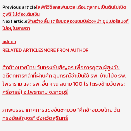
Previous article
ไลฟ์ทีวีช็อคแฟนมวย เดือนตุลาคมเป็นต้นไปเปิด
ดูฟรี ไม่ต้องเติมเงิน
Next article
ฟ้าสว่าง ลั่น เตรียมฉลองแชมป์ล่วงหน้า ซูปเปอร์แบงค์
ไม่อยู่ในสายตา
admin
RELATED ARTICLES
MORE FROM AUTHOR
ศึกช้างมวยไทย วันทรงชัยสัญจร เพื่อการกุศล ผู้สูงวัย
อดีตทหารกล้าที่ผ่านศึก อุปกรณ์จำเป็นใช้ รพ. บ้านโป่ง รพ.
โพธาราม และ รพ. อื่น ฯ ณ สนาม 100 ไร่ (ตรงข้ามวัดพระ
ศรีอารย์) อ.โพธาราม จ.ราชบุรี
ภาพบรรยากาศการแข่งขันชกมวย “ศึกช้างมวยไทย วัน
ทรงชัยสัญจร” จังหวัดสุรินทร์