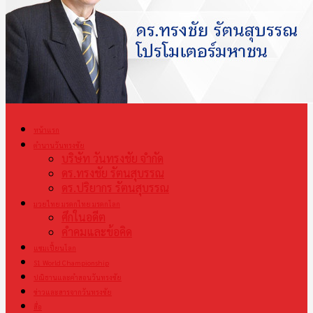
หน้าแรก
ตำนานวันทรงชัย
บริษัท วันทรงชัย จำกัด
ดร.ทรงชัย รัตนสุบรรณ
ดร.ปริยากร รัตนสุบรรณ
มวยไทย มรดกไทย มรดกโลก
ศึกในอดีต
คำคมและข้อคิด
แชมเปี้ยนโลก
S1 World Championship
ปณิธานและคำสอนวันทรงชัย
ข่าวและสารจากวันทรงชัย
สื่อ