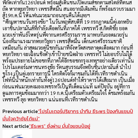
พิกัดเท่ากัน126ปอนด์ พร้อมสู้เดินชนเปิดเกมส์ชกตามสไตล์ที่ตนส
ถัด หากหยกวิทยา เพชรสี่หมื่น สนอยากมีเดิมพัน ก็พร้อมรวบรวมมา
สู้19ก.ค.นี้ ให้แฟนมวยมาถอนทุนคืนได้เลยฯ
“ศึกมหาชนวันทรงชัย” ในวันพฤหัสบดีที่ 19 กรกฎาคมนี้คุ่เอกหยิบ
เอาชิ้นปลามันส์ที่กำลังเดือดกันที่ภาคใต้ เพชรทวี ส.กิตติชัย ยอด
มวยเข่าพันธ์โหดรุ่นพี่จากนครศรีธรรมราช มาพบกันยอดมวยรุ่น
น้องที่มาแรงมากหยกวิทยา เพชรสี่หมื่น เด็กนครศรีธรรมชาติ
เหมือนกัน ล่าสุดมวยคู่นี้ชกกันมาที่จังหวัดสงขลาดุดเดือดมาก ก่อนที่
หยกวิทยา จะเฉือนชิงดำเข้าป้ายชนิดฝ่าย เพชรทวี ไม่ยอบรับไม่ได้
พร้อมประกายไม่ขอชกที่ภาคใต้อีกขอชกกรุงเทพฯอย่างเดียวเท่านั้น
โปรโมเตอร์มหาชนทรงชัย รัตนสุบรรณจึงหยิบชิ้นปลามันส์ นำไป
ชูโรง เป็นคู่เอกรายการนี้ ใครติดใจก็มาชมกันได้ที่เวทีราชดำเนิน
ไฟท์นี้น้ำหนักเท่ากันทั้งคู่126ปอนด์ทำให้ราคารได้เสียมาก เป็นเมื่อ
ก่อนแฟนมวยคงมองเพชรทวีเป็นทีเด็ดแน่แท้ แต่ปัจุบัน อยู่ที่การ
ดูแลการคุมซ้อมมากกว่า 19 ก.ค.นี้เตรียมตัวเตรียมใจไ ด้ชมพร้อมกัน
เพชรทวี ลุย หยกวิทยา แน่นอนที่เวทีราชดำเนิน
Previous article
“โปรโมเตอร์ปริยากร นำทีม ธีระพร ป้องกันแชมป์
มั่นใจคว้าชัยได้แน่”
Next article
“ธีระพร” ชั่งผ่าน มั่นใจแชมป์อยู่