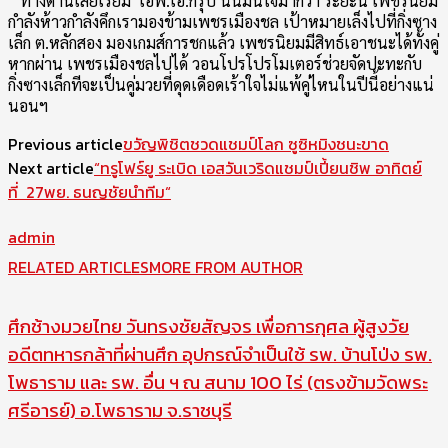
ทางด้านเสี่ยเรียม
เอฟ.เอ.
กรุ๊ป นั้นมั่นใจมากว่า ระยะนี้ เพชรนิยม
กำลังห้าวกำลังคึ
กเรามองข้ามเพชรเมืองชล เป้าหมายเล็งไปที่กิ่งซาง
เล็ก ต.หลักสอง มองเกมส์การชกแล้ว เพชรนิยมมีสิทธ์เอาชนะได้ทั้งคู่
หากผ่าน เพชรเมืองชลไปได้ วอนโปรโปรโมเตอร์ช่วยจัดปะทะกับ
กิ่งซางเล็กทีจะเป็นคู่มวยที่ดุ
ดเดือดเร้าใจไม่แพ้คู่ไหนในปีนี้
อย่างแน่
นอนฯ
Previous article
ขวัญพิชิตชวดแชมป์โลก ซูซิหมิงชนะขาด
Next article
“ทรูโฟร์ยู ระเบิด เอสวันเวริดแชมป์เปี้ยนชิพ อาทิตย์
ที่ 27พย. ธนญชัยนำทีม“
admin
RELATED ARTICLES
MORE FROM AUTHOR
ศึกช้างมวยไทย วันทรงชัยสัญจร เพื่อการกุศล ผู้สูงวัย
อดีตทหารกล้าที่ผ่านศึก อุปกรณ์จำเป็นใช้ รพ. บ้านโป่ง รพ.
โพธาราม และ รพ. อื่น ฯ ณ สนาม 100 ไร่ (ตรงข้ามวัดพระ
ศรีอารย์) อ.โพธาราม จ.ราชบุรี