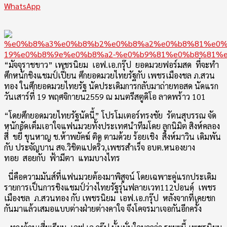
WhatsApp
“มัจจุราชขาว” เพชรนิยม
เอฟ.เอ.กรุ๊ป
ยอดมวย
ฟอร์มสด
ที่จะทำ
ศึกหนักชิ
งแชมป์เปี้ยน ศึกยอดมวยไทยรัฐกับ เพชรเมืองชล ภ.สวน
ทอง ในศึกยอดมวยไทยรัฐ นัดประเดิมการกลับมาถ่ายทอสด นัดแรก
วันเสาร์ที่ 19 พฤศจิกายน2559 ณ มนตรีสตูดิโอ ลาดพร้าว 101
“โดยศึกยอดมวยไทยรัฐนัดนี้” โปรโมเตอร์ทรงชัย
รัตนสุบรรณ จัด
หนักอัดเต็มเอาใจแฟนมวยทั้
งประเทศนำทีมโดย ลูกนิมิต สิงห์คลอง
สี่
ขยี้ ขุนหาญ ช.ห้าพยัคฆ์ ติด ตามด้วย ร้อยเชิง
สิงห์มาวิน เดิมพัน
กับ ประจัญบาน สจ.วิชิตแปดริ้ว,เพชรสำเร็จ อบต.หนองยาง
ทอย
สอยกับ
ฟ้ามี
ตา
แทมบางไทร
นี่คือความมันส์ที่แฟนมวยต้
องมาพิสูจน์ โดยเฉพาะคู่แรกประเดิม
รายการเป็
นการชิงแชมป์ว่างไทยรัฐรุ่
นฟลายเวท112ปอนด์
เพชร
เมืองชล
ภ.สวนทอง กับ เพชรนิยม
เอฟ.เอ.กรุ๊ป
หลั
งจากที่เคยชก
กันมาแล้วเสมอแบบต่
างฝ่ายต่างคาใจ จึงโคจรมาเจอกันอีกครั้ง