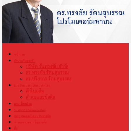
หน้าแรก
ตำนานวันทรงชัย
บริษัท วันทรงชัย จำกัด
ดร.ทรงชัย รัตนสุบรรณ
ดร.ปริยากร รัตนสุบรรณ
มวยไทย มรดกไทย มรดกโลก
ศึกในอดีต
คำคมและข้อคิด
แชมเปี้ยนโลก
S1 World Championship
ปณิธานและคำสอนวันทรงชัย
ข่าวและสารจากวันทรงชัย
สื่อ