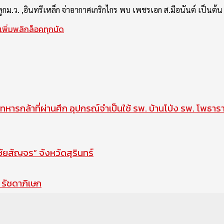
์ ลูกม.ว. ,อินทรีเหล็ก จ่าอากาศเกริกไกร พบ เพชรเอก ส.มีอนันต์ เป็
พิ่มพลิกล็อคทุกนัด
ทหารกล้าที่ผ่านศึก อุปกรณ์จำเป็นใช้ รพ. บ้านโป่ง รพ. โพธาร
สัญจร” จังหวัดสุรินทร์
รัชดาภิเษก