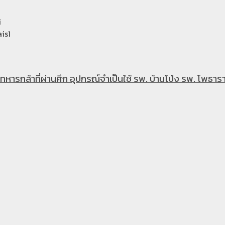
i
is1
หารกล้าที่ผ่านศึก อุปกรณ์จำเป็นใช้ รพ. บ้านโป่ง รพ. โพธารา