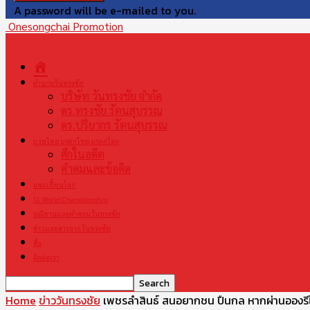
A password will be e-mailed to you.
Onesongchai Promotion
หน้า
แรก
ตำนานวันทรงชัย
บริษัท วันทรงชัย จำกัด
ดร.ทรงชัย รัตนสุบรรณ
ดร.ปริยากร รัตนสุบรรณ
มวยไทย มรดกไทย มรดกโลก
ศึกในอดีต
คำคมและข้อคิด
แชมเปี้ยนโลก
S1 World Championship
ปณิธานและคำสอนวันทรงชัย
ข่าวและสารจากวันทรงชัย
สื่อ
ติดต่อเรา
Home
ข่าววันทรงชัย
เพชรลำสินธ์ สนอยากชน ปืนกล หากผ่านอองรีได