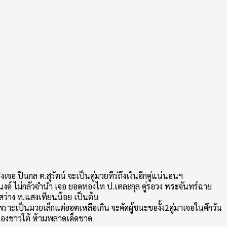
 ปืนกล ต.สุรัตน์ จะเป็นคู่มวยทีร่ถึงเงินอีกคู่แน่นอนฯ
งค์ ไม่กลัวจำนำ เจอ ยอดทองไท ป.เตละกุล คู่รอวง พระจันทร์ฉาย
สว่าง ท.แสงเทียนน้อย เป็นต้น
ี้เพราะเป็นมวยเล็กแต่ฮอตเหลือเกิน จะคัดผู้ชนะของั้ง2คู่มาเจอในศึกวัน
่น้องชาวใต้ ห้ามพลาดเด็ดขาด