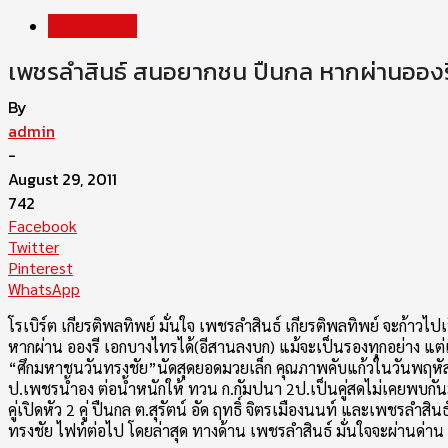
ข่าววันทรงชัย
เพชรลำสินธ์ สนอยากชน ปืนกล หากผ่านอองรีได
By
admin
-
August 29, 2011
742
Facebook
Twitter
Pinterest
WhatsApp
โรเบิร์ต เกียรติพลทิพย์ มั่นใจ เพชรลำสินธ์ เกียรติพลทิพย์ จะก้า
หากผ่าน อองรี เอกบางไทรได้(อีสานลงบก) แม้จะเป็นรองทุกอย่าง แต่เช
“ศึกมหาชนวันทรงชัย”นัดสุดยอดมวยเล็ก คุณภาพคับแก้วในวันพฤหัสบด
ป.เพชรน้ำอง ต่อน้ำหนักให้ ทวน ก.กัมปนา 2ป.เป็นคู่สดไม่เคยพบกัน
คู่เปิดหัว 2 คู่ ปืนกล ต.สุรัตน์ อัด ฤทธิ์ จิตรเมืองนนท์ และเพชรลำสิ
ทรงชัย ไฟท์ต่อไป โดยล่าสุด ทางด้าน เพชรลำสินธ์ มั่นใจจะผ่านด่าน