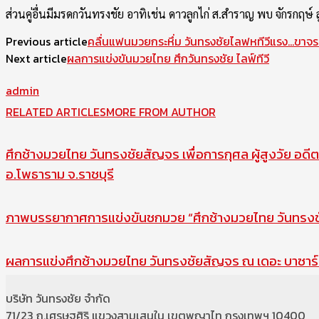
ส่วนคู่อื่นมีมรดกวันทรงชัย อาทิเช่น ดาวลูกไก่ ส.สำราญ พบ จักรกฤษ
Previous article
คลื่นแฟนมวยกระหึ่ม วันทรงชัยไลฟหทีวีแรง…ขาจรเ
Next article
ผลการแข่งขันมวยไทย ศึกวันทรงชัย ไลฟ์ทีวี
admin
RELATED ARTICLES
MORE FROM AUTHOR
ศึกช้างมวยไทย วันทรงชัยสัญจร เพื่อการกุศล ผู้สูงวัย อดีต
อ.โพธาราม จ.ราชบุรี
ภาพบรรยากาศการแข่งขันชกมวย “ศึกช้างมวยไทย วันทรงชัย
ผลการแข่งศึกช้างมวยไทย วันทรงชัยสัญจร ณ เดอะ บาซาร์ 
บริษัท วันทรงชัย จำกัด
71/23 ถ.เศรษฐศิริ แขวงสามเสนใน เขตพญาไท กรุงเทพฯ 10400