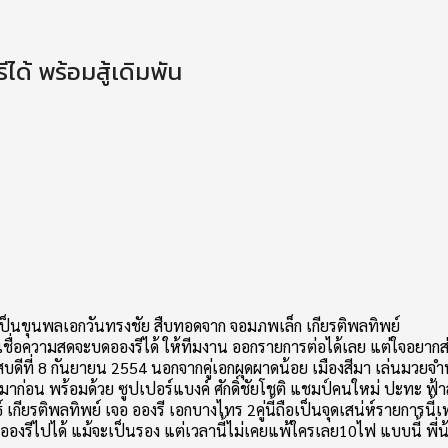
้ พร้อมสู้เดิมพัน
วไปเป็นขุนพลเอกวันทรงชัย สืบทอดจาก จอมภพเล็ก เกียรติพลทิพย์
ื่อความสดจะบดอองรีได้ ให้ทีมงาน ออกรายการต่อได้เลย แต่ใจอยากส่งเจอ
ีที่ 8 กันยายน 2554 นอกจากคู่เอกผุดผาดน้อย เมืองสีมา เล่นมวยจำน
มาก่อน พร้อมด้วย ซูปเปอร์แบงค์ ศักดิ์ชัยโชติ แชมป์คนใหม่ ปะทะ ฟ้า
นธ์ เกียรติพลทิพย์ เจอ อองรี เอกบางไทร 2คู่นี้ถือเป็นจุดเสน่ห์รายการน
 อองรีไปได้ แม้จะเป็นรอง แต่เวลานี้ไม่เคยแพ้ใครเลย10ไฟ แบบนี้ พี