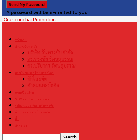
A password will be e-mailed to you.
Onesongchai Promotion
หน้าแรก
ตำนานวันทรงชัย
บริษัท วันทรงชัย จำกัด
ดร.ทรงชัย รัตนสุบรรณ
ดร.ปริยากร รัตนสุบรรณ
มวยไทย มรดกไทย มรดกโลก
ศึกในอดีต
คำคมและข้อคิด
แชมเปี้ยนโลก
S1 World Championship
ปณิธานและคำสอนวันทรงชัย
ข่าวและสารจากวันทรงชัย
สื่อ
ติดต่อเรา