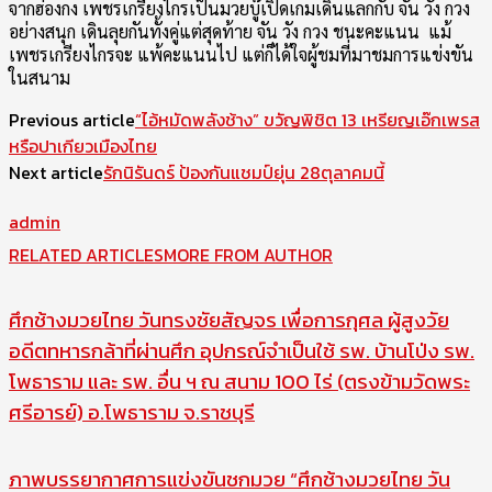
จากฮ่องกง เพชรเกรียงไกรเป็นมวยบู๊เปิดเกมเดินแลกกับ จัน วัง กวง
อย่างสนุก เดินลุยกันทั้งคู่แต่สุดท้าย จัน วัง กวง ชนะคะแนน แม้
เพชรเกรียงไกรจะ แพ้คะแนนไป แต่ก็ได้ใจผู้ชมที่มาชมการแข่งขัน
ในสนาม
Previous article
“ไอ้หมัดพลังช้าง” ขวัญพิชิต 13 เหรียญเอ๊กเพรส
หรือปาเกียวเมืองไทย
Next article
รักนิรันดร์ ป้องกันแชมป์ยุ่น 28ตุลาคมนี้
admin
RELATED ARTICLES
MORE FROM AUTHOR
ศึกช้างมวยไทย วันทรงชัยสัญจร เพื่อการกุศล ผู้สูงวัย
อดีตทหารกล้าที่ผ่านศึก อุปกรณ์จำเป็นใช้ รพ. บ้านโป่ง รพ.
โพธาราม และ รพ. อื่น ฯ ณ สนาม 100 ไร่ (ตรงข้ามวัดพระ
ศรีอารย์) อ.โพธาราม จ.ราชบุรี
ภาพบรรยากาศการแข่งขันชกมวย “ศึกช้างมวยไทย วัน