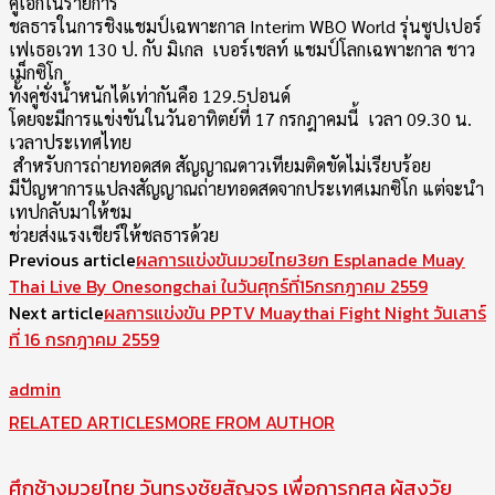
คู่เอกในรายการ
ชลธารในการชิงแชมป์เฉพาะกาล Interim WBO World รุ่นซูปเปอร์
เฟเธอเวท 130 ป. กับ มิเกล เบอร์เชลท์ แชมป์โลกเฉพาะกาล ชาว
เม็กซิโก
ทั้งคู่ชั่งน้ำหนักได้เท่ากันคื
อ 129.5ปอนด์
โดยจะมีการแข่งขันในวันอาทิตย์
ที่ 17 กรกฎาคมนี้ เวลา 09.30 น.
เวลาประเทศไทย
สำหรับการถ่ายทอดสด สัญญาณดาวเทียมติดขัดไม่เรียบร้
อย
มีปัญหาการแปลงสัญญาณถ่
ายทอดสดจากประเทศเมกซิโก แต่จะนำ
เทปกลับมาให้ชม
ช่วยส่งแรงเชียร์ให้ชลธารด้วย
Previous article
ผลการแข่งขันมวยไทย3ยก Esplanade Muay
Thai Live By Onesongchai ในวันศุกร์ที่15กรกฎาคม 2559
Next article
ผลการแข่งขัน PPTV Muaythai Fight Night วันเสาร์
ที่ 16 กรกฎาคม 2559
admin
RELATED ARTICLES
MORE FROM AUTHOR
ศึกช้างมวยไทย วันทรงชัยสัญจร เพื่อการกุศล ผู้สูงวัย