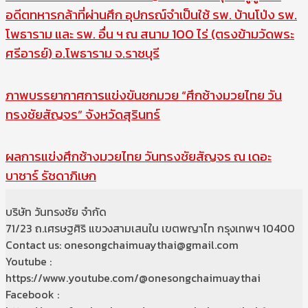
อดีตทหารกล้าที่ผ่านศึก อุปกรณ์จำเป็นใช้ รพ. บ้านโป่ง รพ.
โพธาราม และ รพ. อื่น ฯ ณ สนาม 100 ไร่ (ตรงข้ามวัดพระ
ศรีอารย์) อ.โพธาราม จ.ราชบุรี
ภาพบรรยากาศการแข่งขันชกมวย “ศึกช้างมวยไทย วัน
ทรงชัยสัญจร” จังหวัดสุรินทร์
ผลการแข่งศึกช้างมวยไทย วันทรงชัยสัญจร ณ เดอะ
บาซาร์ รัชดาภิเษก
บริษัท วันทรงชัย จำกัด
71/23 ถ.เศรษฐศิริ แขวงสามเสนใน เขตพญาไท กรุงเทพฯ 10400
Contact us: onesongchaimuaythai@gmail.com
Youtube :
https://www.youtube.com/@onesongchaimuaythai
Facebook :