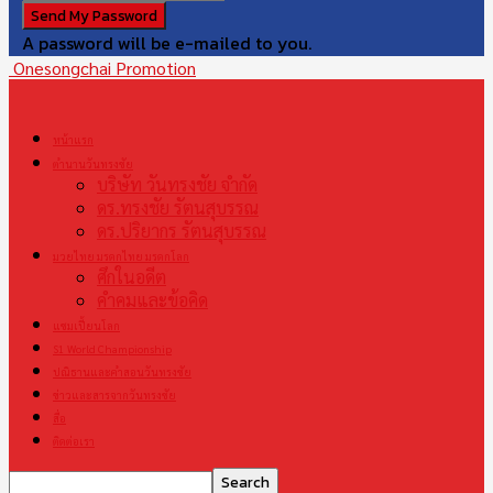
A password will be e-mailed to you.
Onesongchai Promotion
หน้าแรก
ตำนานวันทรงชัย
บริษัท วันทรงชัย จำกัด
ดร.ทรงชัย รัตนสุบรรณ
ดร.ปริยากร รัตนสุบรรณ
มวยไทย มรดกไทย มรดกโลก
ศึกในอดีต
คำคมและข้อคิด
แชมเปี้ยนโลก
S1 World Championship
ปณิธานและคำสอนวันทรงชัย
ข่าวและสารจากวันทรงชัย
สื่อ
ติดต่อเรา