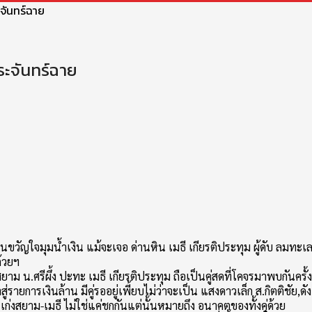
ะจันทร์ฉาย
พระจันทร์ฉาย
ท่นขวัญใจมุมน้ำเงิน แม้จะเจอ ด่านหิน เมธี เกียรติประทุม ผู้ดับ ลมทะเ
ด้วยฯ
ยาม น.ศรีผึ้ง ปะทะ เมธี เกียรติประทุม ถือเป็นคู่สดที่โคจรมาพบกันครั้ง
่รายการเงินล้าน มีคู่รออยู่เพี้ยบไม่ว่าจะเป็น แสงดาวเล็ก ส.กิตติชัย,ด
สยาม-เมธี ไม่ใช่แค่ชกกันแต่นั้นหมายถึง อนาคตของทั้งคู่ด้วย