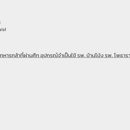
i
is1
หารกล้าที่ผ่านศึก อุปกรณ์จำเป็นใช้ รพ. บ้านโป่ง รพ. โพธารา