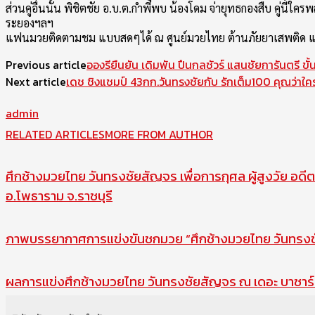
ส่วนคู่อื่นนั้น พิชิตชัย อ.บ.ต.กำพี้พบ น้องโดม จ่ายุทธกองสืบ คู่นี้
ระยองฯลฯ
แฟนมวยติดตามชม แบบสดๆได้ ณ ศูนย์มวยไทย ต้านภัยยาเสพติด แย
Previous article
อองรียืนยัน เดิมพัน ปืนกลชัวร์ แสนชัยการันตรี 
Next article
เดช ชิงแชมป์ 43กก.วันทรงชัยกับ รักเต็ม100 คุณว่าใค
admin
RELATED ARTICLES
MORE FROM AUTHOR
ศึกช้างมวยไทย วันทรงชัยสัญจร เพื่อการกุศล ผู้สูงวัย อดีต
อ.โพธาราม จ.ราชบุรี
ภาพบรรยากาศการแข่งขันชกมวย “ศึกช้างมวยไทย วันทรงชัย
ผลการแข่งศึกช้างมวยไทย วันทรงชัยสัญจร ณ เดอะ บาซาร์ 