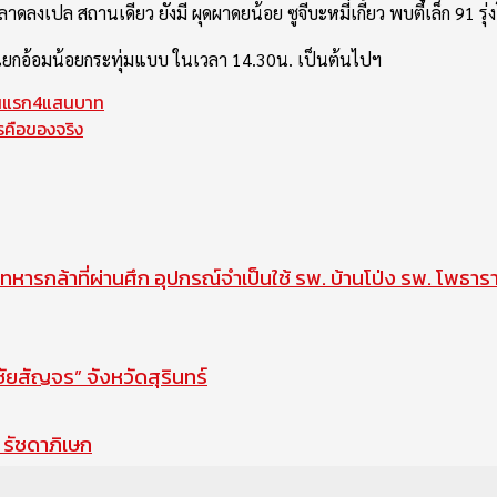
ใครพลาดลงเปล สถานเดียว ยังมี ผุดผาดยน้อย ซูจีบะหมี่เกี้ยว พบตี๋เล็ก 9
กอ้อมน้อยกระทุ่มแบบ ในเวลา 14.30น. เป็นต้นไปฯ
ขั้นแรก4แสนบาท
รคือของจริง
ทหารกล้าที่ผ่านศึก อุปกรณ์จำเป็นใช้ รพ. บ้านโป่ง รพ. โพธาร
สัญจร” จังหวัดสุรินทร์
รัชดาภิเษก