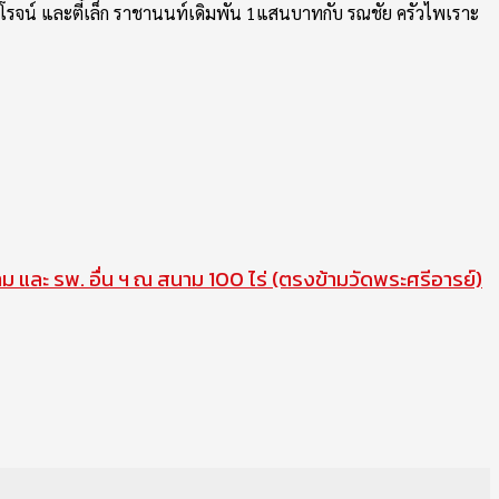
1 รุ่งโรจน์ และตี๋เล็ก ราชานนท์เดิมพัน 1แสนบาทกับ รณชัย ครัวไพเราะ
าม และ รพ. อื่น ฯ ณ สนาม 100 ไร่ (ตรงข้ามวัดพระศรีอารย์)