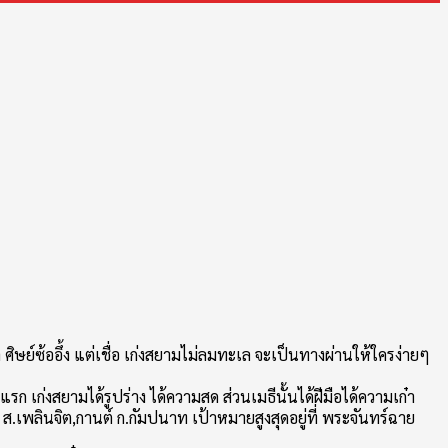
ล ศิษย์ซ้ออึ้ง แต่เชื่อ เก่งสยามไม่ลมทะเล จะเป็นทางผ่านให้ใครง่ายๆ
แรก เก่งสยามได้รูปร่าง ได้ความสด ส่วนเมธีนั้นได้ฝีมือได้ความเก๋า
ัง ส.เพลินจิต,กานต์ ก.กัมปนาท เป้าหมายสูงสุดอยู่ที่ พระจันทร์ฉาย