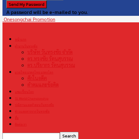
A password will be e-mailed to you.
Onesongchai Promotion
หน้าแรก
ตำนานวันทรงชัย
บริษัท วันทรงชัย จำกัด
ดร.ทรงชัย รัตนสุบรรณ
ดร.ปริยากร รัตนสุบรรณ
มวยไทย มรดกไทย มรดกโลก
ศึกในอดีต
คำคมและข้อคิด
แชมเปี้ยนโลก
S1 World Championship
ปณิธานและคำสอนวันทรงชัย
ข่าวและสารจากวันทรงชัย
สื่อ
ติดต่อเรา