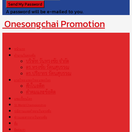
A password will be e-mailed to you.
Onesongchai Promotion
หน้าแรก
ตำนานวันทรงชัย
บริษัท วันทรงชัย จำกัด
ดร.ทรงชัย รัตนสุบรรณ
ดร.ปริยากร รัตนสุบรรณ
มวยไทย มรดกไทย มรดกโลก
ศึกในอดีต
คำคมและข้อคิด
แชมเปี้ยนโลก
S1 World Championship
ปณิธานและคำสอนวันทรงชัย
ข่าวและสารจากวันทรงชัย
สื่อ
ติดต่อเรา