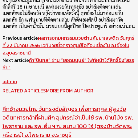
คนชนะย่อมภูมิใจมาก ฉนั้นเจอกันน้ำหนักที่เท่ากันแบบนี้ถึงจะสม
ศักดิ์ศรี 18 เมษายนนี้ แฟนมวยวันทรงชัย อย่าลืมติดตามเล่น
แตกหักจะไม่ผิดหวัง หวังว่าพอแพ้ครั้งนี้ ฤทธฺ์จะไม่มาต่อแยกับ
แตกหัก อีก แฟนมวยที่ติดตามค่าย ศักดิ์หอมศิลป์ อย่าลืมมาวัด
แตกหัก เป็นค่าน้ำมัน มวยแบบนี้ผูกปีชก ปิดประตูแพ้ อย่างแน่นอน
Previous article
ผลการชกมหกรรมมวยต้านภัยยาเสพติด วันศุกร์
ที่ 22 มีนาคม 2556 เวทีมวยชั่วคราวศูนย์โอท๊อปเขื่องใน อ.เขื่องใน
จ.อุบลราชธานี
Next article
ถ้า”ปืนกล” ผ่าน “ยอดมนุษย์” ไฟท์หน้าได้สิทธิ์ชิง”สรร
ชัย”
admin
RELATED ARTICLES
MORE FROM AUTHOR
ศึกช้างมวยไทย วันทรงชัยสัญจร เพื่อการกุศล ผู้สูงวัย
อดีตทหารกล้าที่ผ่านศึก อุปกรณ์จำเป็นใช้ รพ. บ้านโป่ง รพ.
โพธาราม และ รพ. อื่น ฯ ณ สนาม 100 ไร่ (ตรงข้ามวัดพระ
ศรีอารย์) อ.โพธาราม จ.ราชบุรี