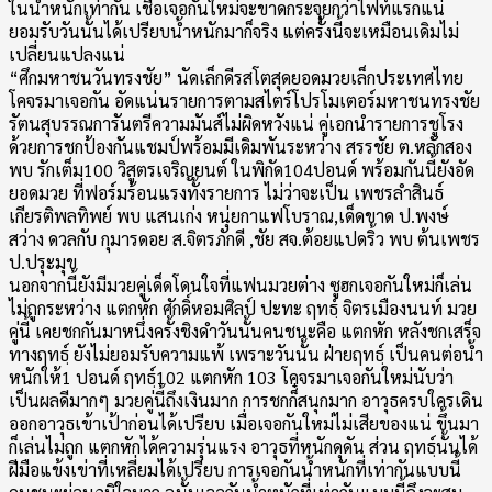
ในน้ำหนักเท่ากัน เชื่อเจอกันใหม่จะขาดกระจุยกว่าไฟท์แรกแน่
ยอมรับวันนั้นได้เปรียบน้ำหนักมาก็จริง แต่ครั้งนี้จะเหมือนเดิมไม่
เปลี่ยนแปลงแน่
“ศึกมหาชนวันทรงชัย” นัดเล็กดีรสโตสุดยอดมวยเล็กประเทศไทย
โคจรมาเจอกัน อัดแน่นรายการตามสไตร์โปรโมเตอร์มหาชนทรงชัย
รัตนสุบรรณการันตรีความมันส์ไม่ผิดหวังแน่ คู่เอกนำรายการชูโรง
ด้วยการชกป้องกันแชมป์พร้อมมีเดิมพันระหว่าง สรรชัย ต.หลักสอง
พบ รักเต็ม100 วิสูตรเจริญยนต์ ในพิกัด104ปอนด์ พร้อมกันนี้ยังอัด
ยอดมวย ที่ฟอร์มร้อนแรงทั้งรายการ ไม่ว่าจะเป็น เพชรลำสินธ์
เกียรติพลทิพย์ พบ แสนเก่ง หนุ่ยกาแฟโบราณ,เด็ดขาด ป.พงษ์
สว่าง ดวลกับ กุมารดอย ส.จิตรภักดี ,ชัย สจ.ต้อยแปดริ้ว พบ ต้นเพชร
ป.ปรุะมุข
นอกจากนี้ยังมีมวยคู่เด็ดโดนใจที่แฟนมวยต่าง ซูฮกเจอกันใหม่ก็เล่น
ไม่ถูกระหว่าง แตกหัก ศักดิ์หอมศิลป์ ปะทะ ฤทธฺ์ จิตรเมืองนนท์ มวย
คู่นี้ เคยชกกันมาหนึ่งครั้งชิงดำวันนั้นคนชนะคือ แตกหัก หลังชกเสร็จ
ทางฤทธฺ์ ยังไม่ยอมรับความแพ้ เพราะวันนั้น ฝ่ายฤทธฺ์ เป็นคนต่อน้ำ
หนักให้1 ปอนด์ ฤทธฺ์102 แตกหัก 103 โคจรมาเจอกันใหม่นับว่า
เป็นผลดีมากๆ มวยคู่นี้ถึงเงินมาก การชกก็๋สนุกมาก อาวุธครบใครเดิน
ออกอาวุธเข้าเป้าก่อนได้เปรียบ เมื่อเจอกันใหม่ไม่เสียของแน่ ขึ้นมา
ก็เล่นไม่ถูก แตกหักได้ความรุ่นแรง อาวุธที่หนักดุดัน ส่วน ฤทธฺ์นั้นได้
ฝีมือแข้งเข่าที่เหลี่ยมได้เปรียบ การเจอกันน้ำหนักที่เท่ากันแบบนี้