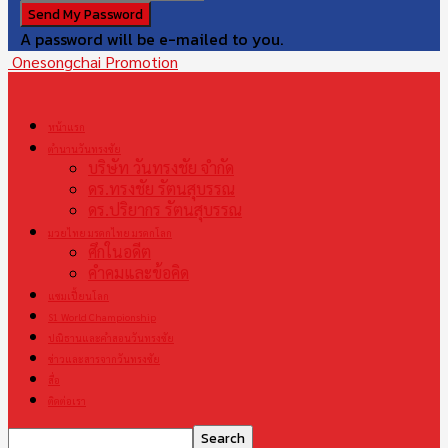
A password will be e-mailed to you.
Onesongchai Promotion
หน้าแรก
ตำนานวันทรงชัย
บริษัท วันทรงชัย จำกัด
ดร.ทรงชัย รัตนสุบรรณ
ดร.ปริยากร รัตนสุบรรณ
มวยไทย มรดกไทย มรดกโลก
ศึกในอดีต
คำคมและข้อคิด
แชมเปี้ยนโลก
S1 World Championship
ปณิธานและคำสอนวันทรงชัย
ข่าวและสารจากวันทรงชัย
สื่อ
ติดต่อเรา