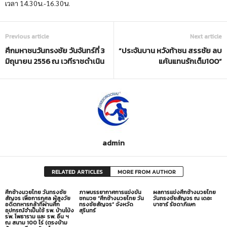
เวลา 14.30น.-16.30น.
Previous article
Next article
ศึกมหาชนวันทรงชัย วันจันทร์ที่ 3
“ประจันบาน หวังท้าชน สรรชัย ลบ
มิถุนายน 2556 ณ เวทีราชดำเนิน
แค้นแทนรักเต็ม100”
admin
RELATED ARTICLES
MORE FROM AUTHOR
ศึกช้างมวยไทย วันทรงชัย
ภาพบรรยากาศการแข่งขัน
ผลการแข่งศึกช้างมวยไทย
สัญจร เพื่อการกุศล ผู้สูงวัย
ชกมวย “ศึกช้างมวยไทย วัน
วันทรงชัยสัญจร ณ เดอะ
อดีตทหารกล้าที่ผ่านศึก
ทรงชัยสัญจร” จังหวัด
บาซาร์ รัชดาภิเษก
อุปกรณ์จำเป็นใช้ รพ. บ้านโป่ง
สุรินทร์
รพ. โพธาราม และ รพ. อื่น ฯ
ณ สนาม 100 ไร่ (ตรงข้าม