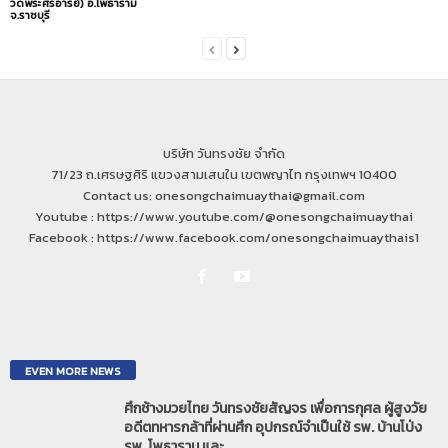
วัดพระศรีอารย์) อ.โพธาราม
จ.ราชบุรี
บริษัท วันทรงชัย จำกัด
71/23 ถ.เศรษฐศิริ แขวงสามเสนใน เขตพญาไท กรุงเทพฯ 10400
Contact us: onesongchaimuaythai@gmail.com
Youtube : https://www.youtube.com/@onesongchaimuaythai
Facebook : https://www.facebook.com/onesongchaimuaythais1
EVEN MORE NEWS
ศึกช้างมวยไทย วันทรงชัยสัญจร เพื่อการกุศล ผู้สูงวัย
อดีตทหารกล้าที่ผ่านศึก อุปกรณ์จำเป็นใช้ รพ. บ้านโป่ง
รพ. โพธาราม และ...