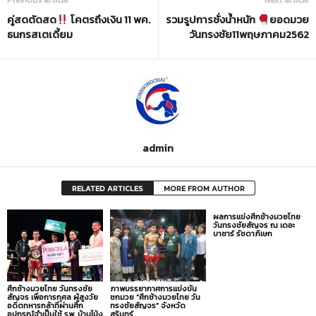
Previous article
Next article
คู่สดตัดสด
โคตรถึงเงิน 11 พค.
รวมรูปการชั่งน้ำหนัก
ยอดมวย
ธนกรสเตเดี้ยม
วันทรงชัย11พฤษภาคม2562
admin
RELATED ARTICLES
MORE FROM AUTHOR
ผลการแข่งศึกช้างมวยไทย
วันทรงชัยสัญจร ณ เดอะ
บาซาร์ รัชดาภิเษก
ศึกช้างมวยไทย วันทรงชัย
ภาพบรรยากาศการแข่งขัน
สัญจร เพื่อการกุศล ผู้สูงวัย
ชกมวย “ศึกช้างมวยไทย วัน
อดีตทหารกล้าที่ผ่านศึก
ทรงชัยสัญจร” จังหวัด
อุปกรณ์จำเป็นใช้ รพ. บ้านโป่ง
สุรินทร์