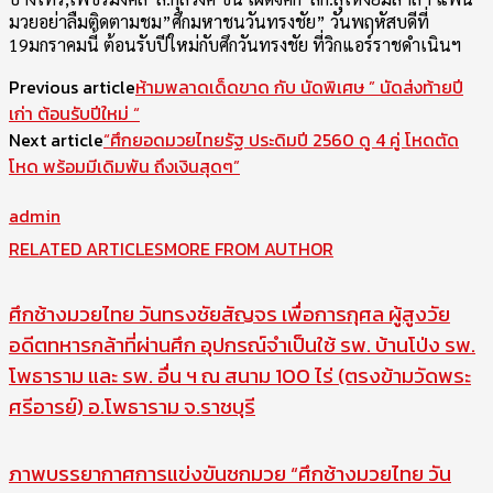
มวยอย่าลืมติดตามชม”ศึกมหาชนวันทรงชัย” วันพฤหัสบดีที่
19มกราคมนี้ ต้อนรับปีใหม่กับศึกวันทรงชัย ที่วิกแอร์ราชดำเนินฯ
Previous article
ห้ามพลาดเด็ดขาด กับ นัดพิเศษ ” นัดส่งท้ายปี
เก่า ต้อนรับปีใหม่ “
Next article
“ศึกยอดมวยไทยรัฐ ประดิมปี 2560 ดู 4 คู่ โหดตัด
โหด พร้อมมีเดิมพัน ถึงเงินสุดๆ”
admin
RELATED ARTICLES
MORE FROM AUTHOR
ศึกช้างมวยไทย วันทรงชัยสัญจร เพื่อการกุศล ผู้สูงวัย
อดีตทหารกล้าที่ผ่านศึก อุปกรณ์จำเป็นใช้ รพ. บ้านโป่ง รพ.
โพธาราม และ รพ. อื่น ฯ ณ สนาม 100 ไร่ (ตรงข้ามวัดพระ
ศรีอารย์) อ.โพธาราม จ.ราชบุรี
ภาพบรรยากาศการแข่งขันชกมวย “ศึกช้างมวยไทย วัน