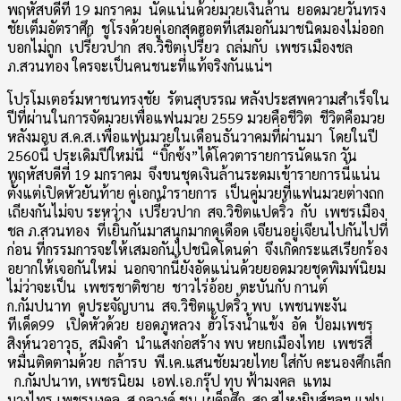
พฤหัสบดีที่ 19 มกราคม นัดแน่นด้วยมวยเงินล้าน ยอดมวยวันทรง
ชัยเต็มอัตราศึก ชูโรงด้วยคู่เอกสุดฮอตที่เสมอกันมาชนิดมองไม่ออก
บอกไม่ถูก เปรี้ยวปาก สจ.วิชิตเปรี้ยว ถล่มกับ เพชรเมืองชล
ภ.สวนทอง ใครจะเป็นคนชนะที่แท้จริงกันแน่ฯ
โปรโมเตอร์มหาชนทรงชัย รัตนสุบรรณ หลังประสพความสำเร็จใน
ปีที่ผ่านในการจัดมวยเพื่อแฟนมวย 2559 มวยคือชีวิต ชีวิตคือมวย
หลังมอบ ส.ค.ส.เพื่อแฟนมวยในเดือนธันวาคมที่ผ่านมา โดยในปี
2560นี้ ประเดิมปีใหม่นี้ “บิ๊กซ้ง”ได้โควตารายการนัดแรก วัน
พฤหัสบดีที่ 19 มกราคม จึงขนชุดเงินล้านระดมเข้ารายการนี้แน่น
ตั้งแต่เปิดหัวยันท้าย คู่เอกนำรายการ เป็นคู่มวยที่แฟนมวยต่างถก
เถียงกันไม่จบ ระหว่าง เปรี้ยวปาก สจ.วิชิตแปดริ้ว กับ เพชรเมือง
ชล ภ.สวนทอง ที่เยิ้นกันมาสนุกมากดุเดือด เจียนอยู่เจียนไปกันไปที่
ก่อน ที่กรรมการจะให้เสมอกันไปชนิดโดนด่า จึงเกิดกระแสเรียกร้อง
อยากให้เจอกันใหม่ นอกจากนี้ยังอัดแน่นด้วยยอดมวยชุดพิมพ์นิยม
ไม่ว่าจะเป็น เพชรชาติชาย ชาวไร่อ้อย ตะบันกับ กานต์
ก.กัมปนาท ดูประจัญบาน สจ.วิชิตแปดริ้ว พบ เพชนพะงัน
ทีเด็ด99 เปิดหัวด้วย ยอดภูหลวง ฮั้วโรงน้ำแข้ง อัด ป้อมเพชร
สิงห์นวอาวุธ, สมิงดำ นำแสงก่อสร้าง พบ หยกเมืองไทย เพชรสี่
หมื่นติดตามด้วย กล้ารบ พี.เค.แสนชัยมวยไทย ใส่กับ คะนองศึกเล็ก
ก.กัมปนาท, เพชรนิยม เอฟ.เอ.กรุ๊ป ทุบ ฟ้ามงคล แทม
บางไทร,เพชรมงคล ส.กุลวงค์ ชน เผด็จศึก สก.สุไหงยิมส์ฯลฯ แฟน