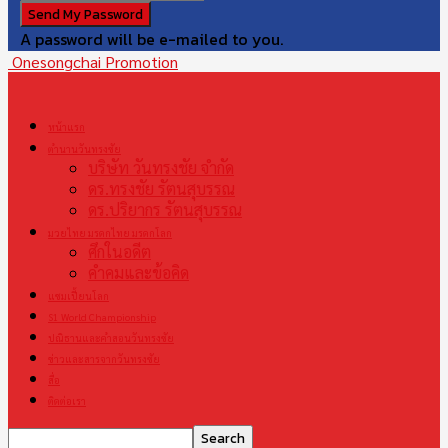
A password will be e-mailed to you.
Onesongchai Promotion
หน้าแรก
ตำนานวันทรงชัย
บริษัท วันทรงชัย จำกัด
ดร.ทรงชัย รัตนสุบรรณ
ดร.ปริยากร รัตนสุบรรณ
มวยไทย มรดกไทย มรดกโลก
ศึกในอดีต
คำคมและข้อคิด
แชมเปี้ยนโลก
S1 World Championship
ปณิธานและคำสอนวันทรงชัย
ข่าวและสารจากวันทรงชัย
สื่อ
ติดต่อเรา