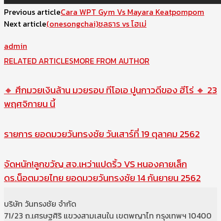
Previous article
Cara WPT Gym Vs Mayara Keatpompom
Next article
(onesongchai)ชลธาร vs โฮเม่
admin
RELATED ARTICLES
MORE FROM AUTHOR
🔸 ศึกมวยเงินล้าน มวยรอบ ทีโอเอ ปูนกาวดีของ ฮีโร่ 🔸 23
พฤศจิกายน นี้
รายการ ยอดมวยวันทรงชัย วันเสาร์ที่ 19 ตุลาคม 2562
จัดหนัก!ลูกขวัญ สจ.เหว่าแปดริ้ว VS หนองคายเล็ก
ดร.น็อตมวยไทย ยอดมวยวันทรงชัย 14 กันยายน 2562
บริษัท วันทรงชัย จำกัด
71/23 ถ.เศรษฐศิริ แขวงสามเสนใน เขตพญาไท กรุงเทพฯ 10400