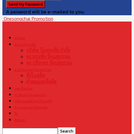
A password will be e-mailed to you.
Onesongchai Promotion
หน้าแรก
ตำนานวันทรงชัย
บริษัท วันทรงชัย จำกัด
ดร.ทรงชัย รัตนสุบรรณ
ดร.ปริยากร รัตนสุบรรณ
มวยไทย มรดกไทย มรดกโลก
ศึกในอดีต
คำคมและข้อคิด
แชมเปี้ยนโลก
S1 World Championship
ปณิธานและคำสอนวันทรงชัย
ข่าวและสารจากวันทรงชัย
สื่อ
ติดต่อเรา