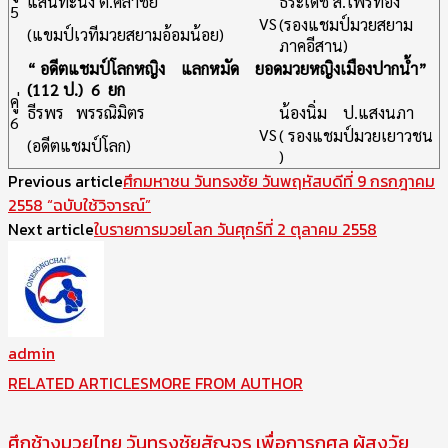
แสนทะนง ต.ศิลาชัย
ธีระเดช ส.ไพรทอง
5
VS
(รองแชมป์มวยสยาม
(แขมป์เวทีมวยสยามอ้อมน้อย)
ภาคอีสาน)
“ อดีตแชมป์โลกหญิง แลกหมัด ยอดมวยหญิงเมืองปากน้ำ”
(112 ป.) 6 ยก
คู่
ธีรพร พรรณิมิตร
น้องนิ่ม ป.แสงนภา
6
VS
( รองแชมป์มวยเยาวชน
(อดีตแชมป์โลก)
)
Previous article
ศึกมหาชน วันทรงชัย วันพฤหัสบดีที่ 9 กรกฎาคม
2558 “ฉบับใช้วิจารณ์”
Next article
ใบรายการมวยโลก วันศุกร์ที่ 2 ตุลาคม 2558
admin
RELATED ARTICLES
MORE FROM AUTHOR
ศึกช้างมวยไทย วันทรงชัยสัญจร เพื่อการกุศล ผู้สูงวัย