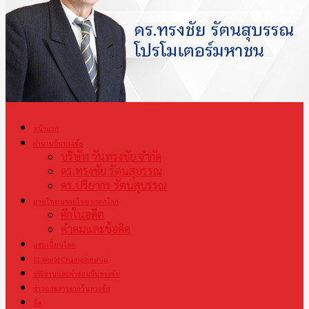
หน้าแรก
ตำนานวันทรงชัย
บริษัท วันทรงชัย จำกัด
ดร.ทรงชัย รัตนสุบรรณ
ดร.ปริยากร รัตนสุบรรณ
มวยไทย มรดกไทย มรดกโลก
ศึกในอดีต
คำคมและข้อคิด
แชมเปี้ยนโลก
S1 World Championship
ปณิธานและคำสอนวันทรงชัย
ข่าวและสารจากวันทรงชัย
สื่อ