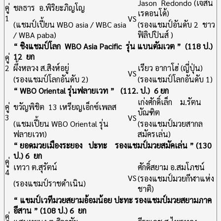
Jason Redondo (เจสัน
คู่
ชลธาร อ.พิริยะภิญโญ
เรดอนโด้)
1
VS
(แชมป์เปี้ยน WBO asia / WBC asia
(รองแชมป์อันดับ 2 ชาว
/ WBA paba)
ฟิลิปปินส์ )
“ ชิงแชมป์โลก WBO Asia Pacific รุ่น แบนตัมเวต ” (118 ป.)
12 ยก
คู่
2
ผึ้งหลวง ส.สิงห์อยู่
เรียว อากาโฮ่ (ญี่ปุ่น)
VS
(รองแชมป์โลกอันดับ 2)
(รองแชมป์โลกอันดับ 1)
“ WBO Oriental รุ่นฟลายเวท ” (112. ป.) 6 ยก
เก่งศักดิ์เล็ก ม.รัตน
คู่
ขวัญพิชิต 13 เหรียญเอ็กซ์เพลส
บัณฑิต
3
VS
(แชมเปี้ยน WBO Oriental รุ่น
(รองแชมป์มวยสากล
ฟลายเวท)
สมัครเล่น)
“ ยอดมวยเมืองระยอง ปะทะ รองแชมป์มวยสมัคเล่น ” (130
ป.) 6 ยก
คู่
เทวา ต.สุรัตน์
ศักดิ์สยาม อ.สมโภชน์
4
VS
(รองแชมป์มวยกีฬาแห่ง
(รองแชมป์ราชดำเนิน)
ชาติ)
“ แขมป์เวทีมวยสยามอ้อมน้อย ปะทะ รองแชมป์มวยสยามภาค
อีสาน ” (108 ป.) 6 ยก
คู่