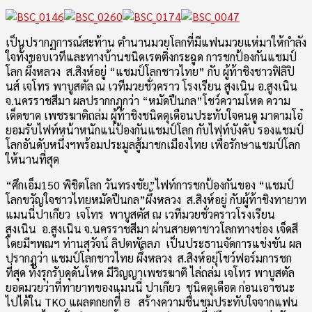
เป็นปรากฏการณ์สะท้าน ตำนานมวยโลกที่มีแฟนมวยแห่มาให้กำลัง
ใจทั้งขอบเวทีและทางบ้านชนิดเรตติ่งกระฉูด การชกป้องกันแชมป์
โลก ผึ้งหลวง ส.สิงห์อยู่ “แชมป์โลกชาวไทย” กับ ผู้ท้าชิงชาวฟิลิปิ
นส์ เจโทร พาบูสตัล ณ เวทีมวยชั่วคราว โรงเรียน สูงเนิน อ.สูงเนิน
จ.นครราชสีมา ผลปรากกฎกว่า “หมัดปืนกล”โชว์ความโหด ความ
เด็ดขาด เพชรฆาติถล่ม ผู้ท้าชิงชนิดดุเดือนประทับใจคนดู มาดามโอ๋
ยอมรับไฟท์หน้าหนักแน่ป้องกันแชมป์โลก กับไฟท์บังคับ รองแชมป์
โลกอันดับหนึ่งฯพร้อมประมูลสู้มาชกเมืองไทย เพื่อรักษาแชมป์โลก
ให้นานที่สุด
“ศึกเอ็ม150 พิชิตโลก วันทรงชัย”ไฟท์การชกป้องกันของ “แชมป์
โลกขวัญใจชาวไทยหมัดปืนกล”ผึ้งหลวง ส.สิงห์อยู่ กับผู้ท้าชิงทายาท
แมนนี่ปาเกียว เจโทร พาบูสตัส ณ เวทีมวยชั่วคราวโรงเรียน
สูงเนิน อ.สูงเนิน จ.นครราชสีมา ผ่านสายตาชาวโลกทางช่อง เจ็ดสี
โดยมีฯพณฯ ท่านสุวัจน์ ลิปตพัลลภ เป็นประธานจัดการแข่งขัน ผล
ปรากฏว่า แชมป์โลกชาวไทย ผึ้งหลวง ส.สิงห์อยุ่โชว์ฟอร์มการชก
ที่สุด ทั้งรุกรับดุดันโหด มีวิญญาเพชรฆาติ ไล่ถล่ม เจโทร พาบูสตัล
ยอดมวยว่าที่ทายาทของแมนนี่ ปาเกียว ชนิดดุเดือด ก่อนเอาชนะ
ไปได้ใน TKO แผลตกยกที่ 8 สร้างความชื่นชมประทับใจจากแฟน