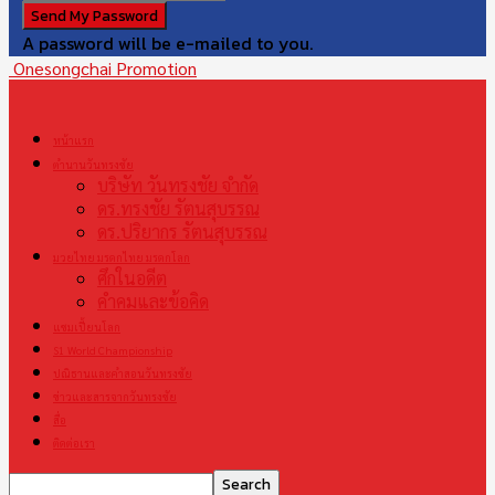
A password will be e-mailed to you.
Onesongchai Promotion
หน้าแรก
ตำนานวันทรงชัย
บริษัท วันทรงชัย จำกัด
ดร.ทรงชัย รัตนสุบรรณ
ดร.ปริยากร รัตนสุบรรณ
มวยไทย มรดกไทย มรดกโลก
ศึกในอดีต
คำคมและข้อคิด
แชมเปี้ยนโลก
S1 World Championship
ปณิธานและคำสอนวันทรงชัย
ข่าวและสารจากวันทรงชัย
สื่อ
ติดต่อเรา