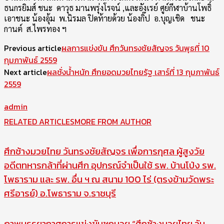
ธนกรยิมส์ ชนะ ดาวุธ มานพรุ่งโรจน์ ,และอังเรย์ ศูย์กีฬาบ้านโพธิ์
เอาชนะ น้องอุ้ม พ.นิรมล ปิดท้ายด้วย น้องกิ๊ป อ.บุญเชิด ชนะ
กานต์ ส.ไพรทอง ฯ
Previous article
ผลการแข่งขัน ศึกวันทรงชัยสัญจร วันพุธที่ 10
กุมภาพันธ์ 2559
Next article
ผลชั่งน้ำหนัก ศึกยอดมวยไทยรัฐ เสาร์ที่ 13 กุมภาพันธ์
2559
admin
RELATED ARTICLES
MORE FROM AUTHOR
ศึกช้างมวยไทย วันทรงชัยสัญจร เพื่อการกุศล ผู้สูงวัย
อดีตทหารกล้าที่ผ่านศึก อุปกรณ์จำเป็นใช้ รพ. บ้านโป่ง รพ.
โพธาราม และ รพ. อื่น ฯ ณ สนาม 100 ไร่ (ตรงข้ามวัดพระ
ศรีอารย์) อ.โพธาราม จ.ราชบุรี
ภาพบรรยากาศการแข่งขันชกมวย “ศึกช้างมวยไทย วัน