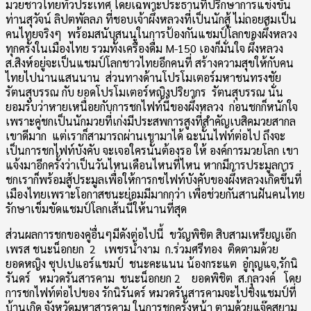
มวยชาวไทยทั่วประเทศ โดยเฉพาะประธานที่ปรึกษาการแข่งขัน
ท่านสุวัจน์ ลิปตพัลลภ ที่ชอบเจ้าผึ้งหลวงที่เป็นนักสู้ ไม่ถอยสมเป็น
คนไทยจริงๆ พร้อมสนับสนนุในการป้องกันแชมป์โลกของผึ้งหลวง
ทุกครั้งในเมืองไทย รวมทั้งเครื่องดื่ม M-150 เองก็มั่นใจ ผึ้งหลวง
ส.สิงห์อยู่จะเป็นแชมป์โลกชาวไทยอีกคนที่ สร้างความสุขให้กับคน
ไทยไปนานแสนนาน ส่วนทางด้านโปรโมเตอร์มหาชนทรงชัย
รัตนสุบรรณ กับ ยอดโปรโมเตอร์หญิงปริยากร รัตนสุบรรณ นั่น
ยอมรับว่าหายเหนื่อยกับการชกไฟท์นี้ของผึ้งหลวง ก่อนชกก็หนักใจ
เพราะคู่ชกเป็นนักมวยที่เก่งมีประสพการสูงที่สำคัญเบสิคมวยสากล
เขาดีมาก แต่เราก็สามารถผ่านเขามาได้ ฉะนั้นไฟท์ต่อไป ถึงจะ
เป็นการชกไฟท์บังคับ จะเจอใครนั้นต้องรอ ให้ องค์การมวยโลก เขา
แจ้งมาอีกครั้งว่าเป็นวันไหนเดือนไหนที่ไหน หากมีการประมูลการ
ชกเราก็พร้อมสู้ประมูลเพื่อให้การกชไฟท์บังคับของผึ้งหลวงเกิดขึ้นที่
เมืองไทยเพราะโอกาสชนะย่อมมีมากกว่า เพื่อช่วยกันสานฝันคนไทย
รักษาเข็มขัดแชมป์โลกเส้นนี้ให้นานที่สุด
ส่วนผลการชกของคู่อื่นๆมีดังต่อไปนี้ ขวัญพิชิต สิบสามเหรียญเอ๊ก
เพรส ชนะน็อกยก 2 เพชรน้ำงาม ก.ร่วมศรีทอง ติดตามด้วย
ยอดหญิง ซุปเปแอร์แชมป์ ชนะคะแนน น้องกระแต อู๋กุญแจ,รักนิ
รันดร์ หมวดรันสารคาม ชนะน็อกยก 2 ยอดพิชิต ส.กุลวงค์ โดย
การชกไฟท์ต่อไปของ รักนิรันดร์ หมวดรันสารคามจะไปชิงแชมป์ที่
บ้านเกิด จังหวัดมหาสารคาม ในการชกครั้งหน้า ตามด้วยแจ๊คสยาม