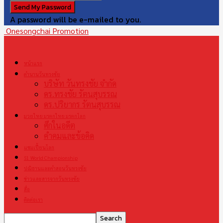
A password will be e-mailed to you.
Onesongchai Promotion
หน้าแรก
ตำนานวันทรงชัย
บริษัท วันทรงชัย จำกัด
ดร.ทรงชัย รัตนสุบรรณ
ดร.ปริยากร รัตนสุบรรณ
มวยไทย มรดกไทย มรดกโลก
ศึกในอดีต
คำคมและข้อคิด
แชมเปี้ยนโลก
S1 World Championship
ปณิธานและคำสอนวันทรงชัย
ข่าวและสารจากวันทรงชัย
สื่อ
ติดต่อเรา