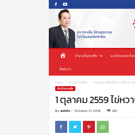
O
ห
ตำนานวันทรงชัย
มวยไทย มรดกไทย
n
e
น้
ติดต่อเรา
s
o
n
า
Home
ข่าววันทรงชัย
1 ตุลาคม 2559 ไข่หวานเล็ก ต.ห
g
ข่าววันทรงชัย
c
1 ตุลาคม 2559 ไข่หว
แ
h
a
ร
By
admin
-
October 21, 2016
481
i
P
ก
r
o