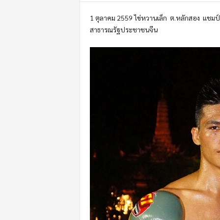
m
o
1 ตุลาคม 2559 ไข่หวานเล็ก ต.หลักสอง แชมป์เอ
t
สาธารณรัฐประชาชนจีน
i
o
n