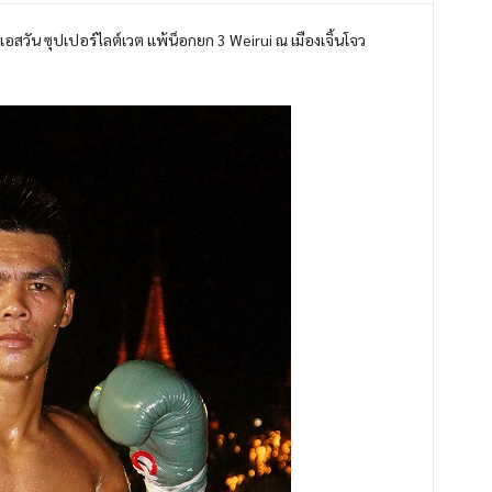
สวัน ซุปเปอร์ไลต์เวต แพ้น็อกยก 3 Weirui ณ เมืองเจิ้นโจว