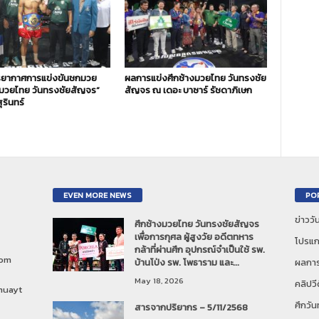
ยากาศการแข่งขันชกมวย
ผลการแข่งศึกช้างมวยไทย วันทรงชัย
งมวยไทย วันทรงชัยสัญจร”
สัญจร ณ เดอะ บาซาร์ รัชดาภิเษก
ุรินทร์
EVEN MORE NEWS
PO
ข่าวว
ศึกช้างมวยไทย วันทรงชัยสัญจร
เพื่อการกุศล ผู้สูงวัย อดีตทหาร
โปรแก
กล้าที่ผ่านศึก อุปกรณ์จำเป็นใช้ รพ.
com
บ้านโป่ง รพ. โพธาราม และ...
ผลการ
May 18, 2026
คลิปวี
muayt
ศึกวั
สารจากปริยากร – 5/11/2568