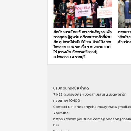
ศึกช้างมวยไทย วันทรงชัยสัญจร เพื่อ
ภาพบรร
การกุศล ผู้สูงวัย อดีตทหารกล้าที่ผ่าน
“ศึกช้า
ศึก อุปกรณ์จำเป็นใช้ รพ. บ้านโป่ง รพ.
จังหวัดส
โพธาราม และ รพ. อื่น ฯ ณ สนาม 100
ไร่ (ตรงข้ามวัดพระศรีอารย์)
อ.โพธาราม จ.ราชบุรี
บริษัท วันทรงชัย จำกัด
71/23 ถ.เศรษฐศิริ แขวงสามเสนใน เขตพญาไท
กรุงเทพฯ 10400
Contact us: onesongchaimuaythai@gmail.
Youtube :
https://www.youtube.com/@onesongchai
hai