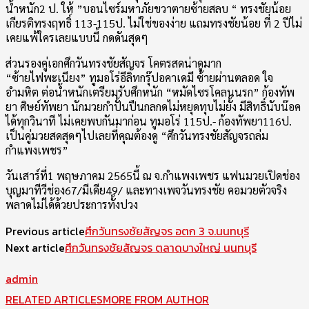
น้ำหนัก2 ป. ให้ ”บอนไซร์มหาภัยขวาตายซ้ายสลบ “ ทรงชัยน้อย
เกียรติทรงฤทธิ์ 113-115ป. ไม่ใช่ของง่าย แถมทรงชัยน้อย ที่ 2 ปีไม่
เคยแพ้ใครเลยแบบนี้ กดดันสุดๆ
ส่วนรองคู่เอกศึกวันทรงชัยสัญจร โคตรสดน่าดูมาก
“ซ้ายไฟพะเนียง” ทูมอโร่อีลิทกรุ๊ปอคาเดมี ซ้ายผ่านตลอด ใจ
อำมหิต ต่อน้ำหนักเตรียมรับศึกหนัก “หมัดไซรโคลนนรก” ก้องทัพ
ยา ศิษย์ทัพยา นักมวยกำปั้นปืนกลกดไม่หยุดทุบไม่ยั้ง มีสิทธิ์นับน๊อค
ได้ทุกวินาที ไม่เคยพบกันมาก่อน ทูมอโร่ 115ป.- ก้องทัพยา116ป.
เป็นคู่มวยสดสุดๆไปเลยที่คุณต้องดู “ศึกวันทรงชัยสัญจรถล่ม
กำแพงเพชร”
วันเสาร์ที่1 พฤษภาคม 2565นี้ ณ จ.กำแพงเพชร แฟนมวยเปิดช่อง
บุญมาทีวีช่อง67/มีเดีย49/ และทางเพจวันทรงชัย คอมวยตัวจริง
พลาดไม่ได้ด้วยประการทั้งปวง
Previous article
ศึกวันทรงชัยสัญจร อตก 3 จ.นนทบุรี
Next article
ศึกวันทรงชัยสัญจร ตลาดบางใหญ่ นนทบุรี
admin
RELATED ARTICLES
MORE FROM AUTHOR