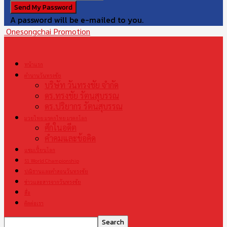
A password will be e-mailed to you.
Onesongchai Promotion
หน้าแรก
ตำนานวันทรงชัย
บริษัท วันทรงชัย จำกัด
ดร.ทรงชัย รัตนสุบรรณ
ดร.ปริยากร รัตนสุบรรณ
มวยไทย มรดกไทย มรดกโลก
ศึกในอดีต
คำคมและข้อคิด
แชมเปี้ยนโลก
S1 World Championship
ปณิธานและคำสอนวันทรงชัย
ข่าวและสารจากวันทรงชัย
สื่อ
ติดต่อเรา