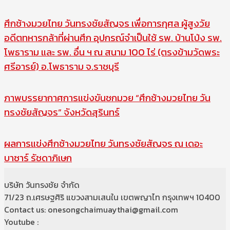
ศึกช้างมวยไทย วันทรงชัยสัญจร เพื่อการกุศล ผู้สูงวัย
อดีตทหารกล้าที่ผ่านศึก อุปกรณ์จำเป็นใช้ รพ. บ้านโป่ง รพ.
โพธาราม และ รพ. อื่น ฯ ณ สนาม 100 ไร่ (ตรงข้ามวัดพระ
ศรีอารย์) อ.โพธาราม จ.ราชบุรี
ภาพบรรยากาศการแข่งขันชกมวย “ศึกช้างมวยไทย วัน
ทรงชัยสัญจร” จังหวัดสุรินทร์
ผลการแข่งศึกช้างมวยไทย วันทรงชัยสัญจร ณ เดอะ
บาซาร์ รัชดาภิเษก
บริษัท วันทรงชัย จำกัด
71/23 ถ.เศรษฐศิริ แขวงสามเสนใน เขตพญาไท กรุงเทพฯ 10400
Contact us: onesongchaimuaythai@gmail.com
Youtube :