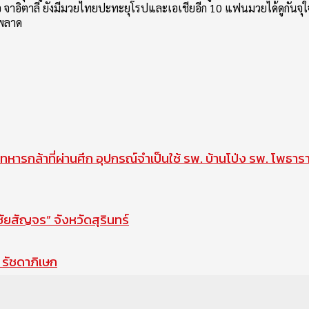
ดดาริโอ จาอิตาลี ยังมีมวยไทยปะทะยุโรปและเอเชียอีก 10 แฟนมวยได้ดูก
พลาด
ทหารกล้าที่ผ่านศึก อุปกรณ์จำเป็นใช้ รพ. บ้านโป่ง รพ. โพธาร
สัญจร” จังหวัดสุรินทร์
รัชดาภิเษก