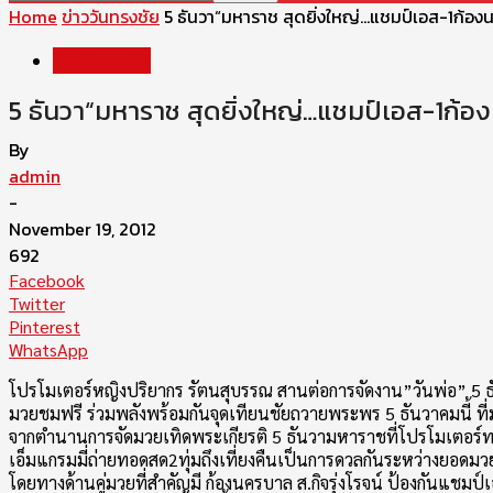
Home
ข่าววันทรงชัย
5 ธันวา“มหาราช สุดยิ่งใหญ่…แชมป์เอส-1ก้อง
ข่าววันทรงชัย
5 ธันวา“มหาราช สุดยิ่งใหญ่…แชมป์เอส-1ก้อ
By
admin
-
November 19, 2012
692
Facebook
Twitter
Pinterest
WhatsApp
โปรโมเตอร์หญิงปริยากร รัตนสุบรรณ สานต่อการจัดงาน”วันพ่อ” 5 ธ
มวยชมฟรี ร่วมพลังพร้อมกันจุดเทียนชัยถวายพระพร 5 ธันวาคมนี้ ท
จากตำนานการจัดมวยเทิดพระเกียรติ 5 ธันวามหาราชที่โปรโมเตอร์ทรง
เอ็มแกรมมี่ถ่ายทอดสด2ทุ่มถึงเที่ยงคืนเป็นการดวลกันระหว่างยอด
โดยทางด้านคู่มวยที่สำคัญมี ก้องนครบาล ส.กิจรุ่งโรจน์ ป้องกันแชมป์