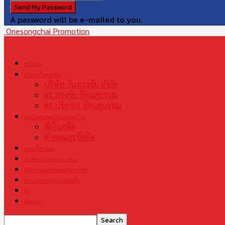
A password will be e-mailed to you.
Onesongchai Promotion
หน้าแรก
ตำนานวันทรงชัย
บริษัท วันทรงชัย จำกัด
ดร.ทรงชัย รัตนสุบรรณ
ดร.ปริยากร รัตนสุบรรณ
มวยไทย มรดกไทย มรดกโลก
ศึกในอดีต
คำคมและข้อคิด
แชมเปี้ยนโลก
S1 World Championship
ปณิธานและคำสอนวันทรงชัย
ข่าวและสารจากวันทรงชัย
สื่อ
ติดต่อเรา