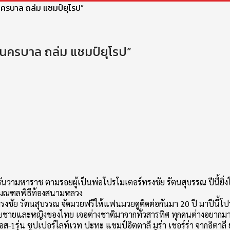
นครบาล ถล่ม แชมป์ยุโรป”
งนครบาล ถล่ม แชมป์ยุโรป”
ันวามหาราช ตามรอยผู้เป็นพ่อโปรโมเตอร์ทรงชัย รัตนสุบรรณ ปีนี้ยิ
ี่มณฑลพิธีท้องสนามหลวง
ชัย รัตนสุบรรณ จัดมวยฟรีให้แฟนมวยดูติดต่อกันมา 20 ปี มาปีนี้โปร
มวยชายและหญิงของไทย เจอต่างชาติมาจากทั่วสารทิศ ทุกคนต่างอยากมา
เอส-1รุ่น ซูปเปอร์ไลท์เวท ปะทะ แชมป์อิตตาลี มูร่า เชอร์ร่า จากอิตาลี