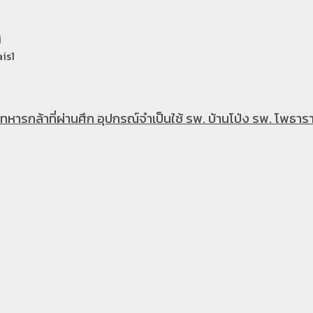
i
is1
หารกล้าที่ผ่านศึก อุปกรณ์จำเป็นใช้ รพ. บ้านโป่ง รพ. โพธารา