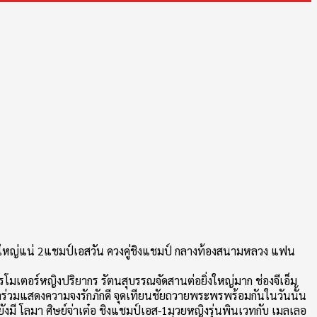
่งใหญ่แน่ 2แชมป์เอสวัน ควงคู่ชิงแชมป์ กลางท้องสนามหลวง แฟน
โมเตอร์หญิงปริยากร รัตนสุบรรณจัดสานต่อยิ่งใหญ่มาก ช่องจีเอ็ม
ร่วมแสดงความจงรักภักดี จุดเทียนชัยถวายพระพรพร้อมกันในวันนั้น
 ยังมี โลมา ศิษย์จ่าเต๋อ ชิงแชมป์เอส-1มวยหญิงรุ่นพินเวทกับ เมลเลอ