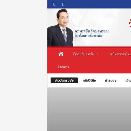
O
ห
ตำนานวันทรงชัย
มวยไทย มรดกไทย
n
e
น้
ติดต่อเรา
s
o
n
า
ข่าววันทรงชัย
คลิปวีดีโอ
ค่ายมวย
นัก
g
c
แ
h
a
ร
i
P
ก
r
o