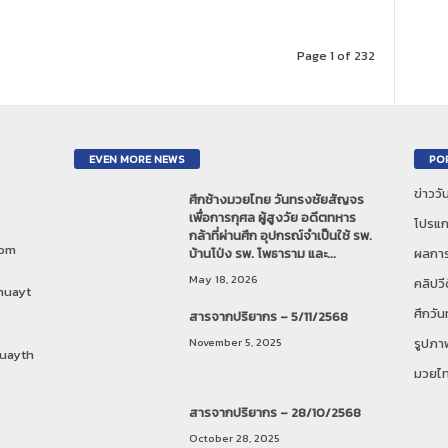
Page 1 of 232
EVEN MORE NEWS
PO
ข่าวว
ศึกช้างมวยไทย วันทรงชัยสัญจร
เพื่อการกุศล ผู้สูงวัย อดีตทหาร
โปรแก
กล้าที่ผ่านศึก อุปกรณ์จำเป็นใช้ รพ.
com
บ้านโป่ง รพ. โพธาราม และ...
ผลการ
May 18, 2026
คลิปวี
muayt
ศึกวั
สารจากปริยากร – 5/11/2568
November 5, 2025
รูปภา
uayth
มวยไ
สารจากปริยากร – 28/10/2568
October 28, 2025