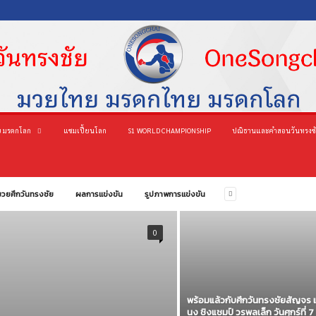
 มรดกโลก
แชมเปี้ยนโลก
S1 WORLD CHAMPIONSHIP
ปณิธานและคำสอนวันทรงช
มวยศึกวันทรงชัย
ผลการแข่งขัน
รูปภาพการแข่งขัน
0
พร้อมแล้วกับศึกวันทรงชัยสัญจร
นง ชิงแชมป์ วรพลเล็ก วันศุกร์ที่ 7