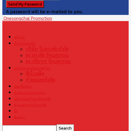
A password will be e-mailed to you.
Onesongchai Promotion
หน้าแรก
ตำนานวันทรงชัย
บริษัท วันทรงชัย จำกัด
ดร.ทรงชัย รัตนสุบรรณ
ดร.ปริยากร รัตนสุบรรณ
มวยไทย มรดกไทย มรดกโลก
ศึกในอดีต
คำคมและข้อคิด
แชมเปี้ยนโลก
S1 World Championship
ปณิธานและคำสอนวันทรงชัย
ข่าวและสารจากวันทรงชัย
สื่อ
ติดต่อเรา