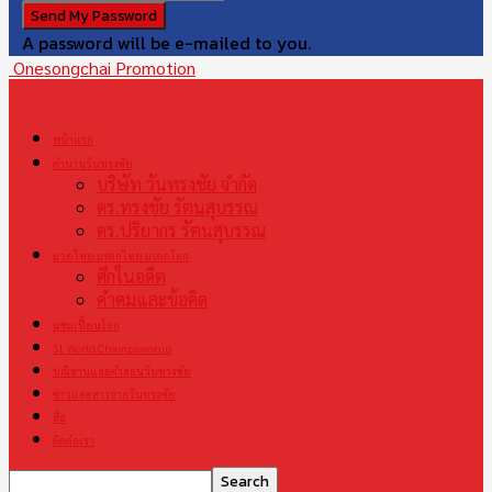
A password will be e-mailed to you.
Onesongchai Promotion
หน้าแรก
ตำนานวันทรงชัย
บริษัท วันทรงชัย จำกัด
ดร.ทรงชัย รัตนสุบรรณ
ดร.ปริยากร รัตนสุบรรณ
มวยไทย มรดกไทย มรดกโลก
ศึกในอดีต
คำคมและข้อคิด
แชมเปี้ยนโลก
S1 World Championship
ปณิธานและคำสอนวันทรงชัย
ข่าวและสารจากวันทรงชัย
สื่อ
ติดต่อเรา