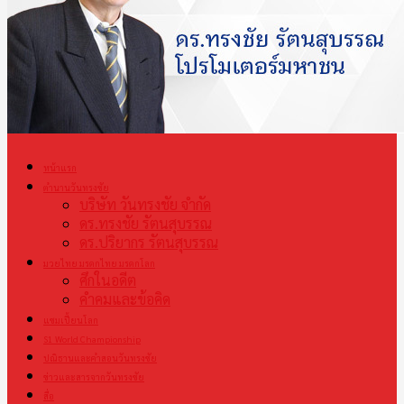
หน้าแรก
ตำนานวันทรงชัย
บริษัท วันทรงชัย จำกัด
ดร.ทรงชัย รัตนสุบรรณ
ดร.ปริยากร รัตนสุบรรณ
มวยไทย มรดกไทย มรดกโลก
ศึกในอดีต
คำคมและข้อคิด
แชมเปี้ยนโลก
S1 World Championship
ปณิธานและคำสอนวันทรงชัย
ข่าวและสารจากวันทรงชัย
สื่อ