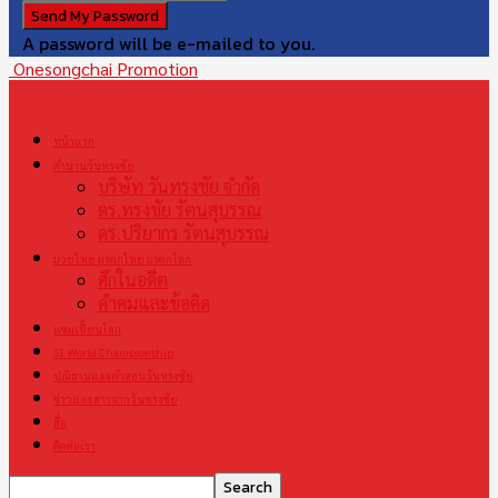
A password will be e-mailed to you.
Onesongchai Promotion
หน้าแรก
ตำนานวันทรงชัย
บริษัท วันทรงชัย จำกัด
ดร.ทรงชัย รัตนสุบรรณ
ดร.ปริยากร รัตนสุบรรณ
มวยไทย มรดกไทย มรดกโลก
ศึกในอดีต
คำคมและข้อคิด
แชมเปี้ยนโลก
S1 World Championship
ปณิธานและคำสอนวันทรงชัย
ข่าวและสารจากวันทรงชัย
สื่อ
ติดต่อเรา