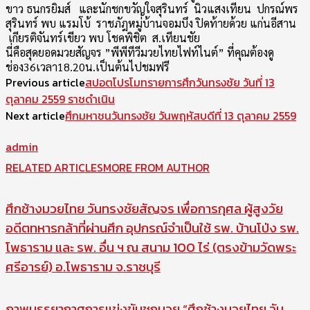
ขาว ธนกรยิมส์ และนักชกขวัญใจสุรินทร์ นิวแสงเทียน ปกรณ์พร
สุรินทร์ พบ แรมโบ้ ราชภัฎหมู่บ้านจอมบึง ปิดท้ายด้วย แก่นอีสาน
เกียรติจันทร์เขียว พบ โชคพิชิต ส.เทียนชัย
นี่คือสุดยอดมวยสัญจร ”พีพีทีวีมวยไทยไฟท์ไนต์” ที่คุณต้องดู
ช่อง36เวลา18.20น.เป็นต้
นไปชมฟรี
Previous article
สปอตโปรโมทรายการศึกวันทรงชัย วันที่ 13
ตุลาคม 2559 ราชดำเนิน
Next article
ศึกมหาชนวันทรงชัย วันพฤหัสบดีที่ 13 ตุลาคม 2559
admin
RELATED ARTICLES
MORE FROM AUTHOR
ศึกช้างมวยไทย วันทรงชัยสัญจร เพื่อการกุศล ผู้สูงวัย
อดีตทหารกล้าที่ผ่านศึก อุปกรณ์จำเป็นใช้ รพ. บ้านโป่ง รพ.
โพธาราม และ รพ. อื่น ฯ ณ สนาม 100 ไร่ (ตรงข้ามวัดพระ
ศรีอารย์) อ.โพธาราม จ.ราชบุรี
ภาพบรรยากาศการแข่งขันชกมวย “ศึกช้างมวยไทย วัน