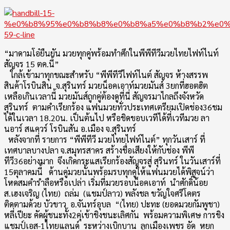
“มาดามโอ๋ยืนยัน มวยทุกคู่พร้อมทำศึกในพีพีทีวี
มวยไทยไฟท์ไนท์
สัญจร 15 ตค.นี้”
ใกล้เข้ามาทุกขณะสำหรับ “พีพีทีวีไฟท์ไนต์ สัญจร ห้างสรรพ
สินค้าโรบินสิน จ.สุรินทร์ มวยน็อคเอาท์มวยมันส์ 3ยกที่ฮอตฮิต
เหลือเกินเวลานี้ มวยมันส์ถูกคู่ต้องดูที่นี่ สัญจรมาไกลถึงจังหวัด
สุรินทร์ ตามคำเรียกร้อง แฟนมวยทั่วประเทศเตรียมเปิดช่
อง36ชม
ได้ในเวลา 18.20น. เป็นต้นไป หรือชิดขอบเวทีได้ที่เวทีมวย ลา
นอาร์ สแควร์ โรบินสัน อ.เมือง จ.สุรินทร์
หลังจากที่ รายการ “พีพีทีวี มวยไทยไฟท์ไนต์” ทุกวันเสาร์ ที่
เทศบาลบางปลา จ.สมุทรสาคร สร้างชื่อเสียงให้กับช่อง พีพี
ทีวี36อย่างมาก จึงเกิดกระแสเรียกร้องสัญจรสู่ สุรินทร์ ในวันเสาร์ที่
15ตุลาคมนี้ ด้านคู่มวยนั้นพร้อมรบทุกคู่ให้
แฟนมวยได้พิสูจน์ว่า
โหดสมคำรำลื
อหรือเปล่า เริ่มที่มวยรอบน็อคเอาท์ นำศักดิ์น้อย
ส.เฮงเจริญ (ไทย) ถล่ม (แชมป์ลาว) พลังชล ขวัญใจศรีโคตร
ติดตามด้วย บัวขาว อ.จันทร์อุบล “(ไทย) ปะทะ (ยอดมวยกัมพูชา)
หลี่เปียะ คัดผู้ชนะทั้ง2คุ่เข้าชิงชนะเลิ
ศกัน พร้อมความพิเศษ การชิง
แชมป์เอส-1ไทยแลนด์ ระหว่างเบิกบาน ลูกเมืองเพชร อัด หยก