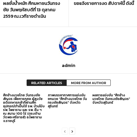
ผลชั่งน้ำหนัก ศึกมหาชนวันทรง
ขอแจ้งรายการงด สัปดาห์นี้ ดังนี้
ชัย วันพฤหัสบดีที่ 13 ตุลาคม
2559 ณ.เวทีราชดำเนิน
admin
RELATED ARTICLES
MORE FROM AUTHOR
ศึกช้างมวยไทย วันทรงชัย
ภาพบรรยากาศการแข่งขัน
ผลการแข่งขัน “ศึกช้าง
สัญจร เพื่อการกุศล ผู้สูงวัย
ชกมวย “ศึกช้างมวยไทย วัน
มวยไทย วันทรงชัยสัญจร”
อดีตทหารกล้าที่ผ่านศึก
ทรงชัยสัญจร” จังหวัด
จังหวัดสุรินทร์
อุปกรณ์จำเป็นใช้ รพ. บ้านโป่ง
สุรินทร์
รพ. โพธาราม และ รพ. อื่น ฯ
ณ สนาม 100 ไร่ (ตรงข้าม
วัดพระศรีอารย์) อ.โพธาราม
จ.ราชบุรี