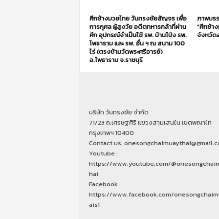
ศึกช้างมวยไทย วันทรงชัยสัญจร เพื่อ
ภาพบรร
การกุศล ผู้สูงวัย อดีตทหารกล้าที่ผ่าน
“ศึกช้า
ศึก อุปกรณ์จำเป็นใช้ รพ. บ้านโป่ง รพ.
จังหวัดส
โพธาราม และ รพ. อื่น ฯ ณ สนาม 100
ไร่ (ตรงข้ามวัดพระศรีอารย์)
อ.โพธาราม จ.ราชบุรี
บริษัท วันทรงชัย จำกัด
71/23 ถ.เศรษฐศิริ แขวงสามเสนใน เขตพญาไท
กรุงเทพฯ 10400
Contact us: onesongchaimuaythai@gmail.
Youtube :
https://www.youtube.com/@onesongchai
hai
Facebook :
https://www.facebook.com/onesongchaim
ais1