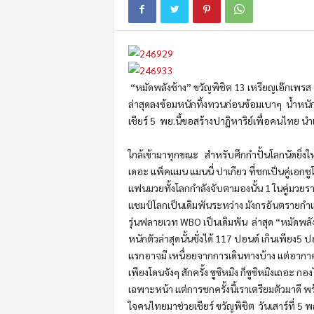
m
o
t
i
o
n
“หมัดพลังช้าง” ขวัญพิชิต 13 เหรียญเอ๊กเพรส 
ล่าสุดลงซ้อมหนักทิ้งทวนก่อนซ้อมเบาๆ น้ำหน
เชียร์ 5 พย.นี้ขอสร้างปาฏิหาริย์เพื่อคนไทย 
ใกล้เข้ามาทุกขณะ สำหรับศึกกำปั้นโลกนัดยิ่ง
เดอะ แพ็คแมน แมนนี่ ปาเกียว ที่ชกเป็นคู่เอกชูโร
แฟนมวยทั้งโลกกำลังจับตามองนั้น 1 ในคู่มวยราย
แชมป์โลกเป็นเดิมพันระหว่าง มังกรอันตรายกำแพ
รุ่นฟลายเวท WBO เป็นเดิมพัน ล่าสุด “หมัดพลั
หนักตัวล่าสุดนั้นชั่งได้ 117 ปอนด์ เกินเพียง5 ป
แรกอาจมี เหนื่อยจากการเดินทางบ้าง แต่อากาศท
เพียงโดนจังๆ สักครั้ง ซูซิหมิง ก็ซูซิหมิงเถอะ กอ
เฉพาะหน้า แต่การชกครั้งนี้เราเตรียมตัวมาดี พ
ใจคนไทยมาช่วยเชียร์ ขวัญพิชิต วันเสาร์ที่ 5 