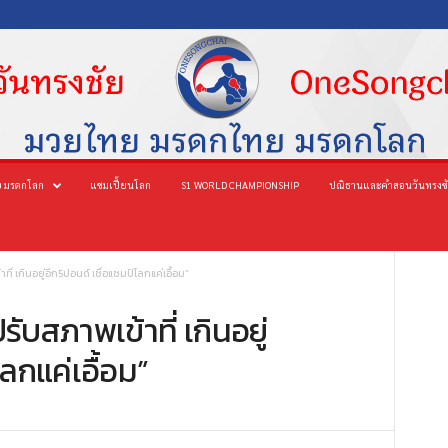
 มรดกโลก
แชมเปี้ยนโลก
S1 WORLD CHAMPIONSHIP
ปณิธานและคำสอนวันทรงช
ี่ เกินอยู่อีก5ปอนด์ เชื่อแชมป์โลกแค่เอื้อม”
ับสภาพเข้าที่ เกินอยู่
ลกแค่เอื้อม”