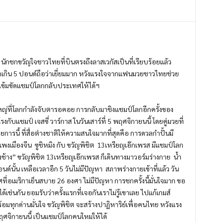
นักชกขวัญใจชาวไทยที่บินตรงถึงลาสเวกัสเป็นที่เรียบร้อยแล้ว
ักเกิน 5 ปอนด์ถือว่าเยี่ยมมาก หวังแรงใจจากแฟนมวยชาวไทยช่วย
นำเข้มขัดแชมป์โลกกลับประเทศให้ได้ฯ
ใหญ่ที่โลกกำลังจับตารอคอย การกลับมาชิงแชมป์โลกอีกครั้งของ
งกับแชมป์ เจสซี่ วาร์กาส ในวันเสาร์ที่ 5 พฤศจิกายนนี้ โดยคู่มวยที่
การนี้ ที่สื่อต่างชาติให้ความสนใจมากที่สุดคือ การดวลกำปั้นมี
งเมืองจีน ซูชิหมิง กับ ขวัญพิชิต 13เหรียญเอ๊กเพรส มีแชมป์โลก
งช้าง” ขวัญพิชิต 13เหรียญเอ๊กเพรส ก็เดินทางมาวอร์มร่างกาย น้ำ
อนด์นั้น เหลือเวลาอีก 5 วันไม่มีปัญหา สภาพร่างกายเข้าที่แล้ว วัน
ี่อเมริกาเย็นสบาย 26 องศา ไม่มีปัญหา การชกครั้งนี้มั่นใจมาก ขอ
งได้เช่นกัน ยอมรับว่าครั้งแรกที่เจอกันเราไม่รู้เขาเลย ไปแก้เกมส์
ร้อมทุกด่านมั่นใจ ขวัญพิชิต จะสร้างปาฏิหาริย์เพื่อคนไทย หวังแรง
พฤศจิกายนนี้ เป็นแชมป์โลกคนใหม่ให้ได้