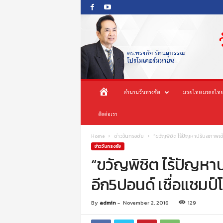
O
ห
ตำนานวันทรงชัย
มวยไทย มรดกไทย
n
e
น้
ติดต่อเรา
s
o
n
า
Home
ข่าววันทรงชัย
“ขวัญพิชิต ไร้ปัญหาปรับสภาพเข้าท
g
ข่าววันทรงชัย
c
“ขวัญพิชิต ไร้ปัญหาปร
แ
h
อีก5ปอนด์ เชื่อแชมป์โ
a
ร
i
P
ก
By
admin
-
November 2, 2016
129
r
o