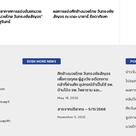
ยากาศการแข่งขันชกมวย
ผลการแข่งศึกช้างมวยไทย วันทรงชัย
งมวยไทย วันทรงชัยสัญจร”
สัญจร ณ เดอะ บาซาร์ รัชดาภิเษก
ุรินทร์
EVEN MORE NEWS
PO
ข่าวว
ศึกช้างมวยไทย วันทรงชัยสัญจร
เพื่อการกุศล ผู้สูงวัย อดีตทหาร
โปรแก
กล้าที่ผ่านศึก อุปกรณ์จำเป็นใช้ รพ.
com
บ้านโป่ง รพ. โพธาราม และ...
ผลการ
May 18, 2026
คลิปวี
muayt
ศึกวั
สารจากปริยากร – 5/11/2568
November 5, 2025
รูปภา
uayth
มวยไ