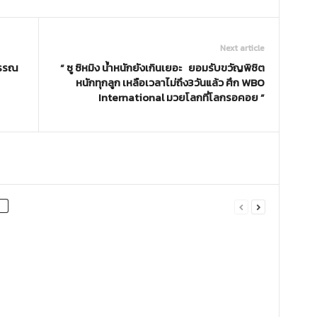
Next article
บรรณ
“ ซู ซิหมิง น้ำหนักยังเกินเยอะ ยอมรับขวัญพิชิต
หนักทุกลูก เหลือเวลาไม่ถึง3วันแล้ว ศึก WBO
International มวยโลกที่โลกรอคอย ”