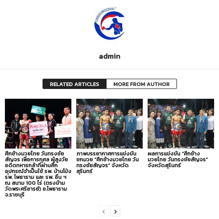
admin
RELATED ARTICLES
MORE FROM AUTHOR
ศึกช้างมวยไทย วันทรงชัย
ภาพบรรยากาศการแข่งขัน
ผลการแข่งขัน “ศึกช้าง
สัญจร เพื่อการกุศล ผู้สูงวัย
ชกมวย “ศึกช้างมวยไทย วัน
มวยไทย วันทรงชัยสัญจร”
อดีตทหารกล้าที่ผ่านศึก
ทรงชัยสัญจร” จังหวัด
จังหวัดสุรินทร์
อุปกรณ์จำเป็นใช้ รพ. บ้านโป่ง
สุรินทร์
รพ. โพธาราม และ รพ. อื่น ฯ
ณ สนาม 100 ไร่ (ตรงข้าม
วัดพระศรีอารย์) อ.โพธาราม
จ.ราชบุรี