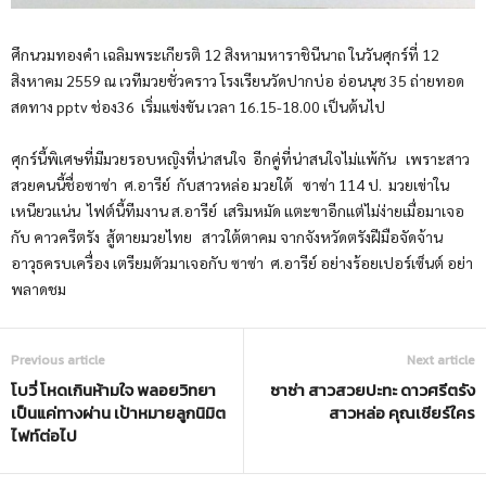
ศึกนวมทองคำ เฉลิมพระเกียรติ 12 สิงหามหาราชินีนาถ ในวันศุกร์ที่ 12
สิงหาคม 2559 ณ เวทีมวยชั่วคราว โรงเรียนวัดปากบ่อ อ่อนนุช 35 ถ่ายทอด
สดทาง pptv ช่อง36 เริ่มแข่งขัน เวลา 16.15-18.00 เป็นต้นไป
ศุกร์นี้พิเศษที่มีมวยรอบหญิงที่น่าสนใจ อีกคู่ที่น่าสนใจไม่แพ้กัน เพราะสาว
สวยคนนี้ชื่อซาซ่า ศ.อารีย์ กับสาวหล่อ มวยใต้ ซาซ่า 114 ป. มวยเข่าใน
เหนียวแน่น ไฟต์นี้ทีมงาน ส.อารีย์ เสริมหมัด แตะขาอีกแต่ไม่ง่ายเมื่อมาเจอ
กับ คาวครีตรัง สู้ตายมวยไทย สาวใต้ตาคม จากจังหวัดตรังฝีมือจัดจ้าน
อาวุธครบเครื่อง เตรียมตัวมาเจอกับ ซาซ่า ศ.อารีย์ อย่างร้อยเปอร์เซ็นต์ อย่า
พลาดชม
Previous article
Next article
โบวี่ โหดเกินห้ามใจ พลอยวิทยา
ซาซ่า สาวสวยปะทะ ดาวศรีตรัง
เป็นแค่ทางผ่าน เป้าหมายลูกนิมิต
สาวหล่อ คุณเชียร์ใคร
ไฟท์ต่อไป