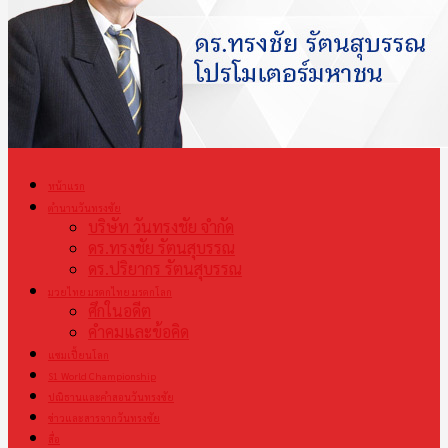
หน้าแรก
ตำนานวันทรงชัย
บริษัท วันทรงชัย จำกัด
ดร.ทรงชัย รัตนสุบรรณ
ดร.ปริยากร รัตนสุบรรณ
มวยไทย มรดกไทย มรดกโลก
ศึกในอดีต
คำคมและข้อคิด
แชมเปี้ยนโลก
S1 World Championship
ปณิธานและคำสอนวันทรงชัย
ข่าวและสารจากวันทรงชัย
สื่อ