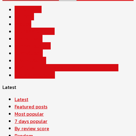
ข่าววันทรงชัย
คลิปวีดีโอ
ค่ายมวย
นักมวยศึกวันทรงชัย
ผลการแข่งขัน
รูปภาพการแข่งขัน
รูปภาพในอดีต
สารจากปริยากร
อันดับมวยไทย วันทรงชัย และอันดับเอสวัน ไทยแลนด์
โปรแกรมการแข่งขัน
Latest
Latest
Featured posts
Most popular
7 days popular
By review score
Random