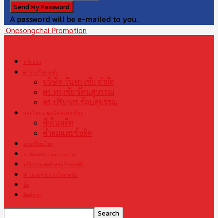
A password will be e-mailed to you.
Onesongchai Promotion
หน้าแรก
ตำนานวันทรงชัย
บริษัท วันทรงชัย จำกัด
ดร.ทรงชัย รัตนสุบรรณ
ดร.ปริยากร รัตนสุบรรณ
มวยไทย มรดกไทย มรดกโลก
ศึกในอดีต
คำคมและข้อคิด
แชมเปี้ยนโลก
S1 World Championship
ปณิธานและคำสอนวันทรงชัย
ข่าวและสารจากวันทรงชัย
สื่อ
ติดต่อเรา