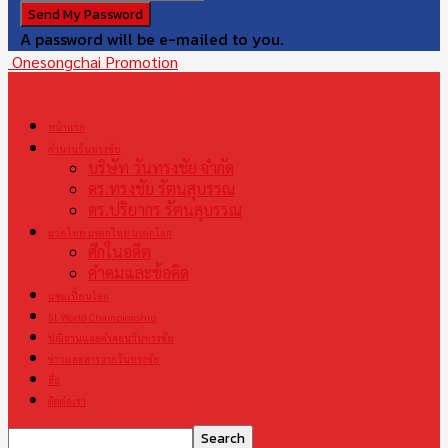
A password will be e-mailed to you.
Onesongchai Promotion
หน้าแรก
ตำนานวันทรงชัย
บริษัท วันทรงชัย จำกัด
ดร.ทรงชัย รัตนสุบรรณ
ดร.ปริยากร รัตนสุบรรณ
มวยไทย มรดกไทย มรดกโลก
ศึกในอดีต
คำคมและข้อคิด
แชมเปี้ยนโลก
S1 World Championship
ปณิธานและคำสอนวันทรงชัย
ข่าวและสารจากวันทรงชัย
สื่อ
ติดต่อเรา