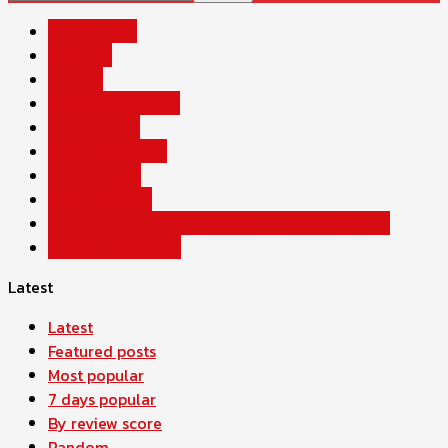
ข่าววันทรงชัย
คลิปวีดีโอ
ค่ายมวย
นักมวยศึกวันทรงชัย
ผลการแข่งขัน
รูปภาพการแข่งขัน
รูปภาพในอดีต
สารจากปริยากร
อันดับมวยไทย วันทรงชัย และอันดับเอสวัน ไทยแลนด์
โปรแกรมการแข่งขัน
Latest
Latest
Featured posts
Most popular
7 days popular
By review score
Random