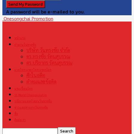
A password will be e-mailed to you.
Onesongchai Promotion
หน้าแรก
ตำนานวันทรงชัย
บริษัท วันทรงชัย จำกัด
ดร.ทรงชัย รัตนสุบรรณ
ดร.ปริยากร รัตนสุบรรณ
มวยไทย มรดกไทย มรดกโลก
ศึกในอดีต
คำคมและข้อคิด
แชมเปี้ยนโลก
S1 World Championship
ปณิธานและคำสอนวันทรงชัย
ข่าวและสารจากวันทรงชัย
สื่อ
ติดต่อเรา